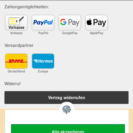
Zahlungsmöglichkeiten:
Vorkasse
PayPal
GooglePay
ApplePay
Versandpartner
Deutschland
Europa
Widerruf
Vertrag widerrufen
Anschrift:
SteinZeitOase
Alle akzeptieren
Frau Karin Philippin