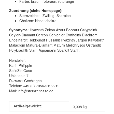
Farbe:
braun, rotbraun, rotorange
Zuordnung (siehe Homepage):
Sternzeichen: Zwilling, Skorpion
Chakren: Nasenchakra
Synonyme:
Hyazinth Zirkon Azorit Beccarit Calyptolith
Ceylon-Diamant Cercon Cerkonier Cyrtholith Diachrom
Engelhardit Heldburgit Hussakit Hyazinth Jargon Kalyptolith
Malacrom Matura-Diamant Maturn Melichrysos Ostrandit
Polykrasilith Siam-Aquamarin Sparklit Starlit
Hersteller:
Karin Philippin
SteinZeitOase
Uhlandstr. 7
D-75391 Gechingen
Telefon: +49 (0) 7056-2192219
Mail: info@steinzeitoase.de
Produkteigenschaft
Wert
Artikelgewicht:
0,008
kg