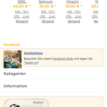
th)
XXXL
Schmuckstein
(Hyazinth)
Donut
e /
Schmuckstein
Cabochon
34 kleine
Edelstein
€
*
49,90 €
*
39,90 €
*
19,90 €
*
29,90 €
e -
/
gebohrt -
Kristalle /
40 mm (
9%
inkl. 19%
inkl. 19%
inkl. 19%
inkl. 19%
 -
Scheibenstein
Sonderqualität
Rohsteine -
mm stark)
gl.
USt. , zzgl.
USt. , zzgl.
USt. , zzgl.
USt. , zzgl
alität
gebohrt -
- Rarität -
Rarität -
Sonderqual
nd
Versand
Versand
Versand
Versand
5 -
Sonderqualität
ca. 3,6 cm x
Sonderqualität
- Rarität 
 ca.
- ca. 5 cm x
2,5 cm x
-
St
3 cm x 1,5
0,8 cm
cm (GKS)
(GKS)
Facebook
SteinZeitOase
Besuchen Sie unsere
Facebook-Seite
und sagen Sie
"
Gefällt mir
"
Kategorien
Information