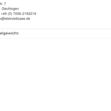
r. 7
1 Gechingen
: +49 (0) 7056-2192219
fo@steinzeitoase.de
ukteigenschaft
kelgewicht: