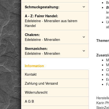
B
Schmuckgestaltung:
B
l
A - Z: Fairer Handel:
a
Edelsteine - Mineralien aus fairem
U
Handel
a
Chakren:
Edelsteine - Mineralien
Themen:
Sternzeichen:
Edelsteine - Mineralien
Zusatzi
M
M
Information
C
Kontakt
Kr
E
Zahlung und Versand
F
Widerrufsrecht
Herstell
A G B
Karin Ph
SteinZe