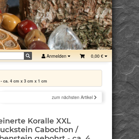
Anmelden
0,00 €
- ca. 4 cm x 3 cm x 1 cm
zum nächsten Artikel
einerte Koralle XXL
uckstein Cabochon /
benstein gebohrt - ca. 4