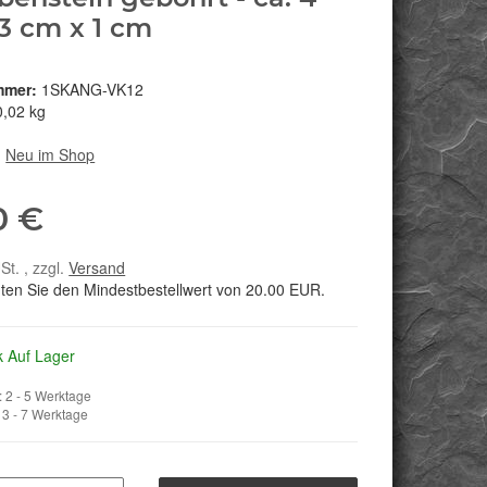
3 cm x 1 cm
mmer:
1SKANG-VK12
0,02 kg
:
Neu im Shop
0 €
St. , zzgl.
Versand
hten Sie den Mindestbestellwert von 20.00 EUR.
k Auf Lager
 2 - 5 Werktage
3 - 7 Werktage