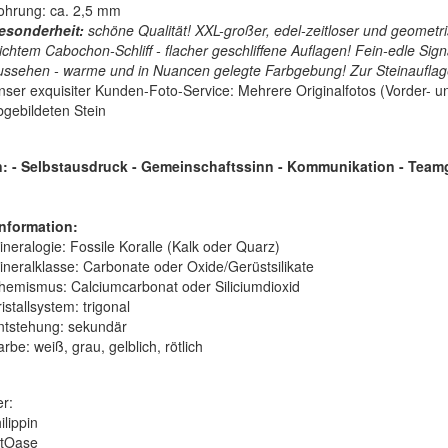
ohrung: ca. 2,5 mm
esonderheit:
schöne Qualität! XXL-großer, edel-zeitloser und geometr
eichtem Cabochon-Schliff - flacher geschliffene Auflagen! Fein-edle Sig
ussehen - warme und in Nuancen gelegte Farbgebung! Zur Steinauflage 
nser exquisiter Kunden-Foto-Service: Mehrere Originalfotos (Vorder- un
bgebildeten Stein
 - Selbstausdruck - Gemeinschaftssinn - Kommunikation - Teamg
nformation:
ineralogie:
Fossile Koralle (Kalk oder Quarz)
ineralklasse:
Carbonate oder Oxide/Gerüstsilikate
hemismus:
Calciumcarbonat oder Siliciumdioxid
istallsystem:
trigonal
ntstehung:
sekundär
arbe:
weiß, grau, gelblich, rötlich
er:
ilippin
itOase