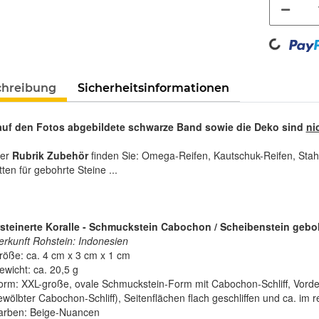
Loading...
chreibung
Sicherheitsinformationen
auf den Fotos abgebildete schwarze Band sowie die Deko sind
ni
rer
Rubrik Zubehör
finden Sie: Omega-Reifen, Kautschuk-Reifen, Stah
tten für gebohrte Steine ...
steinerte Koralle - Schmuckstein Cabochon / Scheibenstein gebo
erkunft Rohstein: Indonesien
röße: ca. 4 cm x 3 cm x 1 cm
ewicht: ca. 20,5 g
orm: XXL-große, ovale Schmuckstein-Form mit Cabochon-Schliff, Vorder- 
ewölbter Cabochon-Schliff), Seitenflächen flach geschliffen und ca. im
arben: Beige-Nuancen