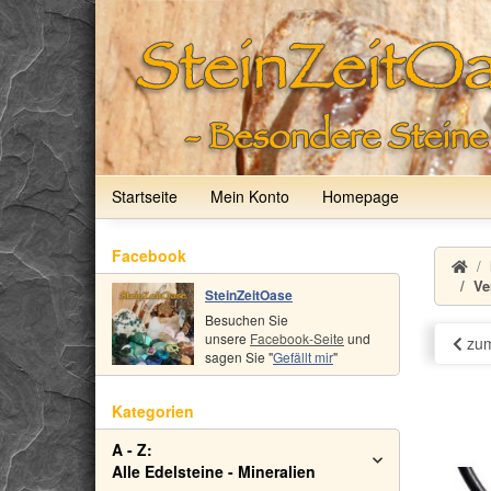
Startseite
Mein Konto
Homepage
Facebook
Ve
SteinZeitOase
Besuchen Sie
unsere
Facebook-Seite
und
zum
sagen Sie "
Gefällt mir
"
Kategorien
A - Z:
Alle Edelsteine - Mineralien