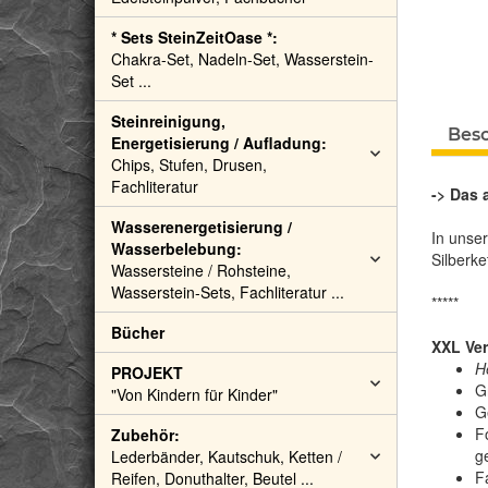
* Sets SteinZeitOase *:
Chakra-Set, Nadeln-Set, Wasserstein-
Set ...
Steinreinigung,
Bes
Energetisierung / Aufladung:
Chips, Stufen, Drusen,
Fachliteratur
-> Das 
Wasserenergetisierung /
In unse
Wasserbelebung:
Silberke
Wassersteine / Rohsteine,
Wasserstein-Sets, Fachliteratur ...
*****
Bücher
XXL Ver
H
PROJEKT
G
"Von Kindern für Kinder"
G
F
Zubehör:
g
Lederbänder, Kautschuk, Ketten /
F
Reifen, Donuthalter, Beutel ...