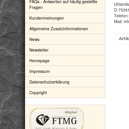
FAQs - Antworten auf häufig gestellte
Uhlandst
Fragen
D-7539
Telefon
Kundenmeinungen
Mail: in
Allgemeine Zusatzinformationen
Prod
Wert
Arti
News
Newsletter
Homepage
Impressum
Datenschutzerklärung
Copyright