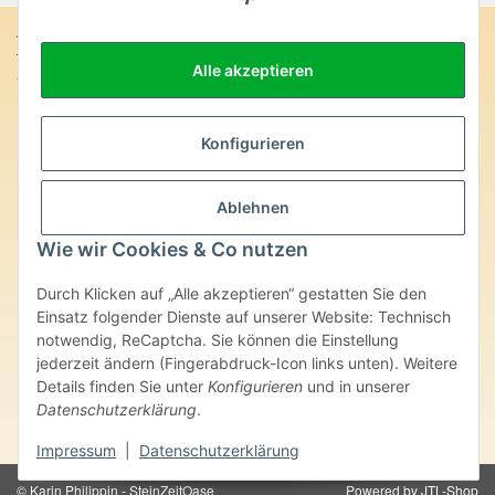
Anschrift:
Alle akzeptieren
SteinZeitOase
Frau Karin Philippin
Uhlandstr. 7
D-75391 Gechingen
Konfigurieren
Heilversprechen:
Ablehnen
Edelsteine und Mineralien werden im esoterischen Bereich
besondere Kräfte und Eigenschaften zugeordnet. Wir weisen
Wie wir Cookies & Co nutzen
ausdrücklich darauf hin, dass alle gemachten Aussagen bzgl.
heilender Wirkungen (körperlich-seelisch-mental-geistig) einzelner
Durch Klicken auf „Alle akzeptieren“ gestatten Sie den
Produkte im Internet, Prospekten oder dem Vertragspartner
Einsatz folgender Dienste auf unserer Website: Technisch
überlassenen Unterlagen bisher weder medizinisch anerkannt oder
wissenschaftlich nachweisbar sind. Die gemachten Angaben
notwendig, ReCaptcha. Sie können die Einstellung
beruhen ausschließlich auf Überlieferungen und langjähriger
jederzeit ändern (Fingerabdruck-Icon links unten). Weitere
Erfahrung. Unsere Produkte ersetzen nie den Besuch beim Arzt
Details finden Sie unter
Konfigurieren
und in unserer
oder Heilpraktiker und sind auch kein Medikamentenersatz. Auch
Datenschutzerklärung
.
stellen unsere Angaben im ärztlichen Sinne keine Diagnose- oder
Therapieform dar.
Impressum
|
Datenschutzerklärung
© Karin Philippin - SteinZeitOase
Powered by
JTL-Shop