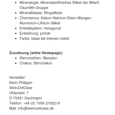
Mineralogie:
Mineralstoffreiches Silikat der Milarit-
Osumilith-Gruppe
Mineralklasse:
Ringsilikate
Chemismus:
Kalium-Natrium-Eisen-Mangan-
Aluminium-Lithium-Silikat
Kristallsystem:
hexagonal
Entstehung:
primär
Farbe:
blass bis intensiv violett
Zuordnung (siehe Homepage):
Sternzeichen: Skorpion
Chakra: Stirnchakra
Hersteller:
Karin Philippin
SteinZeitOase
Uhlandstr. 7
D-75391 Gechingen
Telefon: +49 (0) 7056-2192219
Mail: info@steinzeitoase.de