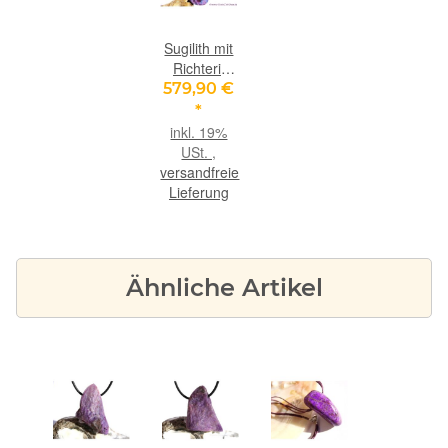
Sugilith mit
Richterit
XXXL
579,90 €
Schmuckstein
*
/
inkl. 19%
Scheibenstein
USt. ,
gebohrt -
versandfreie
Rarität -
Lieferung
AAA-
Sonderqualität
-
Handarbeit
Ähnliche Artikel
- ca. 7,1 cm
x 2,7 cm x
0,7 cm