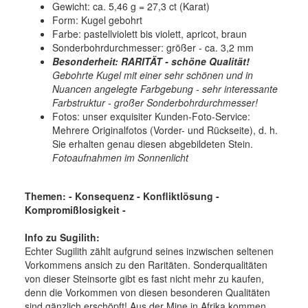
Gewicht: ca. 5,46 g = 27,3 ct (Karat)
Form: Kugel gebohrt
Farbe: pastellviolett bis violett, apricot, braun
Sonderbohrdurchmesser: größer - ca. 3,2 mm
Besonderheit: RARITÄT - schöne Qualität!
Gebohrte Kugel mit einer sehr schönen und in
Nuancen angelegte Farbgebung - sehr interessante
Farbstruktur - großer Sonderbohrdurchmesser!
Fotos: unser exquisiter Kunden-Foto-Service:
Mehrere Originalfotos (Vorder- und Rückseite), d. h.
Sie erhalten genau diesen abgebildeten Stein.
Fotoaufnahmen im Sonnenlicht
Themen: - Konsequenz - Konfliktlösung -
Kompromißlosigkeit -
Info zu Sugilith:
Echter Sugilith zählt aufgrund seines inzwischen seltenen
Vorkommens ansich zu den Raritäten. Sonderqualitäten
von dieser Steinsorte gibt es fast nicht mehr zu kaufen,
denn die Vorkommen von diesen besonderen Qualitäten
sind gänzlich erschöpft! Aus der Mine in Afrika kommen