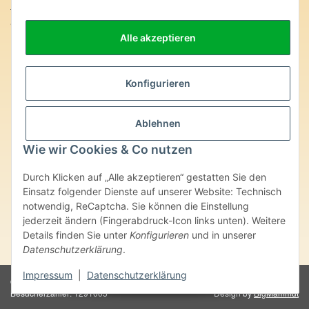
SteinZeitOase
Frau Karin Philippin
Alle akzeptieren
Uhlandstr. 7
D-75391 Gechingen
Konfigurieren
Heilversprechen:
Edelsteine und Mineralien werden im esoterischen Bereich
besondere Kräfte und Eigenschaften zugeordnet. Wir weisen
Ablehnen
ausdrücklich darauf hin, dass alle gemachten Aussagen bzgl.
Wie wir Cookies & Co nutzen
heilender Wirkungen (körperlich-seelisch-mental-geistig) einzelner
Produkte im Internet, Prospekten oder dem Vertragspartner
überlassenen Unterlagen bisher weder medizinisch anerkannt oder
Durch Klicken auf „Alle akzeptieren“ gestatten Sie den
wissenschaftlich nachweisbar sind. Die gemachten Angaben
Einsatz folgender Dienste auf unserer Website: Technisch
beruhen ausschließlich auf Überlieferungen und langjähriger
notwendig, ReCaptcha. Sie können die Einstellung
Erfahrung. Unsere Produkte ersetzen nie den Besuch beim Arzt
jederzeit ändern (Fingerabdruck-Icon links unten). Weitere
oder Heilpraktiker und sind auch kein Medikamentenersatz. Auch
Details finden Sie unter
Konfigurieren
und in unserer
stellen unsere Angaben im ärztlichen Sinne keine Diagnose- oder
Therapieform dar.
Datenschutzerklärung
.
Impressum
|
Datenschutzerklärung
© Karin Philippin - SteinZeitOase
Powered by
JTL-Shop
Besucherzähler: 1291005
Design by
BigMammut