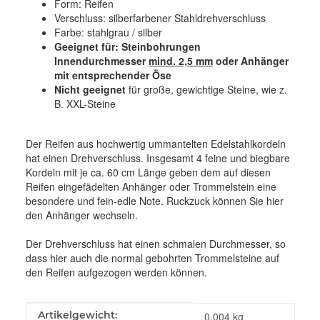
Form: Reifen
Verschluss: silberfarbener Stahldrehverschluss
Farbe: stahlgrau / silber
Geeignet für: Steinbohrungen
Innendurchmesser
mind. 2,5 mm
oder Anhänger
mit entsprechender Öse
Nicht geeignet
für große, gewichtige Steine, wie z.
B. XXL-Steine
Der Reifen aus hochwertig ummantelten Edelstahlkordeln
hat einen Drehverschluss. Insgesamt 4 feine und biegbare
Kordeln mit je ca. 60 cm Länge geben dem auf diesen
Reifen eingefädelten Anhänger oder Trommelstein eine
besondere und fein-edle Note. Ruckzuck können Sie hier
den Anhänger wechseln.
Der Drehverschluss hat einen schmalen Durchmesser, so
dass hier auch die normal gebohrten Trommelsteine auf
den Reifen aufgezogen werden können.
Produkteigenschaft
Wert
Artikelgewicht:
0,004
kg