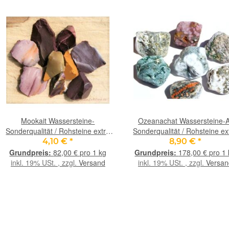
Mookait Wassersteine-
Ozeanachat Wassersteine-A
Sonderqualität / Rohsteine extra
Sonderqualität / Rohsteine ex
angetrommelt (Hornstein) - ca. 50
angetrommelt - Rarität -
4,10 €
*
8,90 €
*
g
(Ozeanjaspis / Ozeanchalcedo
82,00 € pro 1 kg
178,00 € pro 1
ca. 50 g (GKS)
inkl. 19% USt. , zzgl.
Versand
inkl. 19% USt. , zzgl.
Versan