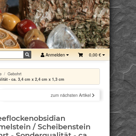
Anmelden
0,00 €
e
Gebohrt
tät - ca. 3,4 cm x 2,4 cm x 1,3 cm
zum nächsten Artikel
eflockenobsidian
elstein / Scheibenstein
rt - Sonderqualität - ca.