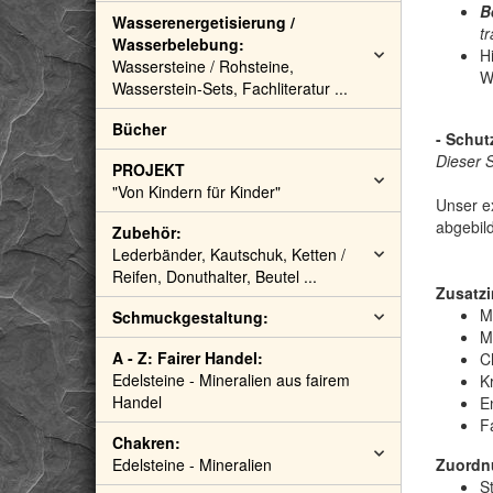
B
Wasserenergetisierung /
t
Wasserbelebung:
Hi
Wassersteine / Rohsteine,
W
Wasserstein-Sets, Fachliteratur ...
Bücher
- Schut
Dieser 
PROJEKT
"Von Kindern für Kinder"
Unser ex
abgebild
Zubehör:
Lederbänder, Kautschuk, Ketten /
Reifen, Donuthalter, Beutel ...
Zusatzi
M
Schmuckgestaltung:
M
A - Z: Fairer Handel:
C
Edelsteine - Mineralien aus fairem
Kr
Handel
E
F
Chakren:
Edelsteine - Mineralien
Zuordn
S