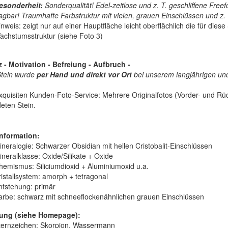
esonderheit:
Sonderqualität! Edel-zeitlose und z. T. geschliffene Freefo
ragbar! Traumhafte Farbstruktur mit vielen, grauen Einschlüssen und z. 
nweis: zeigt nur auf einer Hauptfläche leicht oberflächlich die für diese
achstumsstruktur (siehe Foto 3)
z - Motivation - Befreiung - Aufbruch -
Stein wurde
per Hand und direkt vor Ort
bei unserem langjährigen und
quisiten Kunden-Foto-Service: Mehrere Originalfotos (Vorder- und Rück
eten Stein.
nformation:
ineralogie:
Schwarzer Obsidian mit hellen Cristobalit-Einschlüssen
ineralklasse:
Oxide/Silikate + Oxide
hemismus:
Siliciumdioxid + Aluminiumoxid u.a.
istallsystem:
amorph + tetragonal
ntstehung:
primär
arbe:
schwarz mit schneeflockenähnlichen grauen Einschlüssen
ung (siehe Homepage):
ternzeichen: Skorpion, Wassermann