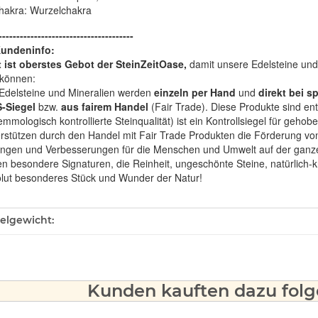
hakra: Wurzelchakra
--------------------------------------
Kundeninfo:
t ist oberstes Gebot der SteinZeitOase,
damit unsere Edelsteine und 
können:
Edelsteine und Mineralien werden
einzeln per Hand
und
direkt bei s
-Siegel
bzw.
aus fairem Handel
(Fair Trade). Diese Produkte sind e
mologisch kontrollierte Steinqualität) ist ein Kontrollsiegel für geho
rstützen durch den Handel mit Fair Trade Produkten die Förderung von 
ngen und Verbesserungen für die Menschen und Umwelt auf der ganze
en besondere Signaturen, die Reinheit, ungeschönte Steine, natürlich-
olut besonderes Stück und Wunder der Natur!
ukteigenschaft
kelgewicht:
Kunden kauften dazu folge