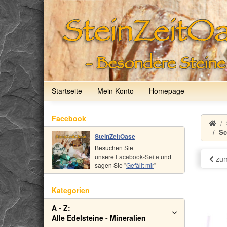
Startseite
Mein Konto
Homepage
Facebook
Sc
SteinZeitOase
Besuchen Sie
unsere
Facebook-Seite
und
zum
sagen Sie "
Gefällt mir
"
Kategorien
A - Z:
Alle Edelsteine - Mineralien