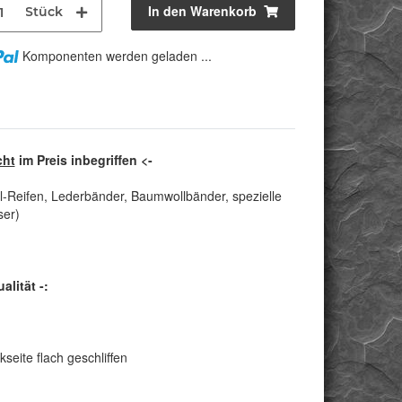
In den Warenkorb
Stück
Komponenten werden geladen ...
cht
im Preis inbegriffen <-
l-Reifen, Lederbänder, Baumwollbänder, spezielle
ser)
lität -:
seite flach geschliffen