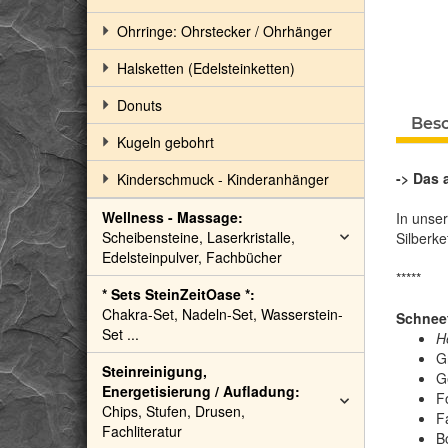
Ohrringe: Ohrstecker / Ohrhänger
Halsketten (Edelsteinketten)
Donuts
Bes
Kugeln gebohrt
-> Das 
Kinderschmuck - Kinderanhänger
Wellness - Massage:
In unse
Scheibensteine, Laserkristalle,
Silberke
Edelsteinpulver, Fachbücher
*****
* Sets SteinZeitOase *:
Chakra-Set, Nadeln-Set, Wasserstein-
Schneef
Set ...
H
G
Steinreinigung,
G
Energetisierung / Aufladung:
F
Chips, Stufen, Drusen,
F
Fachliteratur
B