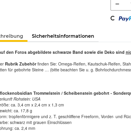
Loading...
chreibung
Sicherheitsinformationen
auf den Fotos abgebildete schwarze Band sowie die Deko sind
ni
rer
Rubrik Zubehör
finden Sie: Omega-Reifen, Kautschuk-Reifen, Stah
tten für gebohrte Steine … (bitte beachten Sie u. g. Bohrlochdurchmes
lockenobsidian Trommelstein / Scheibenstein gebohrt - Sonderqua
erkunft Rohstein: USA
röße: ca. 3,4 cm x 2,4 cm x 1,3 cm
ewicht: ca. 17,8 g
orm: tropfenförmigere und z. T. geschliffene Freeform, Vorder- und Rück
arbe: schwarz mit grauen Einschlüssen
ohrung: ca. 2,4 mm