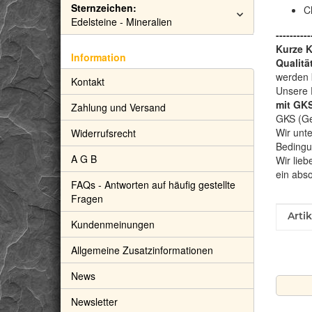
Sternzeichen:
C
Edelsteine - Mineralien
----------
Kurze 
Information
Qualitä
werden 
Kontakt
Unsere 
mit GKS
Zahlung und Versand
GKS (Gem
Wir unte
Widerrufsrecht
Bedingu
A G B
Wir lieb
ein abs
FAQs - Antworten auf häufig gestellte
Fragen
Prod
Wert
Arti
Kundenmeinungen
Allgemeine Zusatzinformationen
News
Newsletter