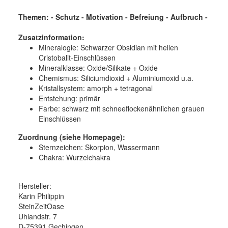
Themen: - Schutz - Motivation - Befreiung - Aufbruch -
Zusatzinformation:
Mineralogie:
Schwarzer Obsidian mit hellen
Cristobalit-Einschlüssen
Mineralklasse:
Oxide/Silikate + Oxide
Chemismus:
Siliciumdioxid + Aluminiumoxid u.a.
Kristallsystem:
amorph + tetragonal
Entstehung:
primär
Farbe:
schwarz mit schneeflockenähnlichen grauen
Einschlüssen
Zuordnung (siehe Homepage):
Sternzeichen: Skorpion, Wassermann
Chakra: Wurzelchakra
Hersteller:
Karin Philippin
SteinZeitOase
Uhlandstr. 7
D-75391 Gechingen