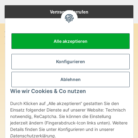
Vertrag widerrufen
Anschrift:
Alle akzeptieren
SteinZeitOase
Frau Karin Philippin
Uhlandstr. 7
D-75391 Gechingen
Konfigurieren
Heilversprechen:
Ablehnen
Edelsteine und Mineralien werden im esoterischen Bereich
besondere Kräfte und Eigenschaften zugeordnet. Wir weisen
Wie wir Cookies & Co nutzen
ausdrücklich darauf hin, dass alle gemachten Aussagen bzgl.
heilender Wirkungen (körperlich-seelisch-mental-geistig) einzelner
Durch Klicken auf „Alle akzeptieren“ gestatten Sie den
Produkte im Internet, Prospekten oder dem Vertragspartner
Einsatz folgender Dienste auf unserer Website: Technisch
überlassenen Unterlagen bisher weder medizinisch anerkannt oder
wissenschaftlich nachweisbar sind. Die gemachten Angaben
notwendig, ReCaptcha. Sie können die Einstellung
beruhen ausschließlich auf Überlieferungen und langjähriger
jederzeit ändern (Fingerabdruck-Icon links unten). Weitere
Erfahrung. Unsere Produkte ersetzen nie den Besuch beim Arzt
Details finden Sie unter
Konfigurieren
und in unserer
oder Heilpraktiker und sind auch kein Medikamentenersatz. Auch
Datenschutzerklärung
.
stellen unsere Angaben im ärztlichen Sinne keine Diagnose- oder