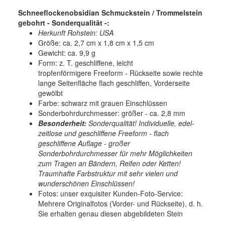
Schneeflockenobsidian Schmuckstein / Trommelstein
gebohrt - Sonderqualität -:
Herkunft Rohstein: USA
Größe: ca. 2,7 cm x 1,8 cm x 1,5 cm
Gewicht: ca. 9,9 g
Form: z. T. geschliffene, leicht
tropfenförmigere Freeform - Rückseite sowie rechte
lange Seitenfläche flach geschliffen, Vorderseite
gewölbt
Farbe: schwarz mit grauen Einschlüssen
Sonderbohrdurchmesser: größer - ca. 2,8 mm
Besonderheit:
Sonderqualität! Individuelle, edel-
zeitlose und geschliffene Freeform - flach
geschliffene Auflage - großer
Sonderbohrdurchmesser für mehr Möglichkeiten
zum Tragen an Bändern, Reifen oder Ketten!
Traumhafte Farbstruktur mit sehr vielen und
wunderschönen Einschlüssen!
Fotos: unser exquisiter Kunden-Foto-Service:
Mehrere Originalfotos (Vorder- und Rückseite), d. h.
Sie erhalten genau diesen abgebildeten Stein