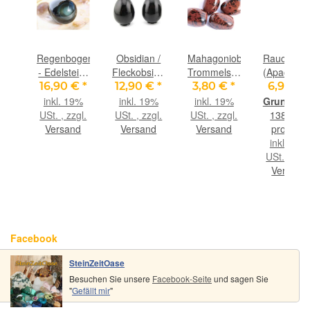
ockenobsidian
Regenbogenobsidian
Obsidian /
Mahagoniobsidian
Rauchobsi
stein
- Edelstein-
Fleckobsidian
Trommelsteine
(Apachent
Eier - ca.
- Edelstein-
- schöne
Wasserste
€
*
16,90 €
*
12,90 €
*
3,80 €
*
6,90 €
stein
4,7 - 4,8 cm
Eier - ca. 5
Qualität -
Sonderqual
9%
inkl. 19%
inkl. 19%
inkl. 19%
 -
-
- 5,1 cm
ca. 2,9 - 3,3
/
gl.
USt. , zzgl.
USt. , zzgl.
USt. , zzgl.
138,00 €
alität
Sonderqualität
cm / ca. 20-
Trommelst
nd
Versand
Versand
Versand
pro 1 kg
9 cm
-
23 g/St
roh - ca. 
inkl. 19%
m x
g
USt. , zzgl
m
Versand
Facebook
SteinZeitOase
Besuchen Sie unsere
Facebook-Seite
und sagen Sie
"
Gefällt mir
"