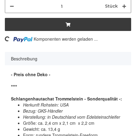
Stück
ading...
Komponenten werden geladen ...
Beschreibung
- Preis ohne Deko -
****
Schlangenhautachat Trommelstein - Sonderqualität -:
Herkunft Rohstein: USA
Bezug: GKS-Händler
Herstellung: in Deutschland vom Edelsteinschleifer
Größe: ca. 2,4 cm x 2,1 cm x 2,2 cm
Gewicht: ca. 13,4 g
Form: rundere Trommelstein-Freeform,