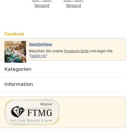
1,9 cm x
- ca. 5 - 5,5
Versand
Versand
1,5 cm
cm / ca. 40-
45g/St
Facebook
SteinZeitOase
Besuchen Sie unsere
Facebook-Seite
und sagen Sie
"
Gefällt mir
"
Kategorien
Information