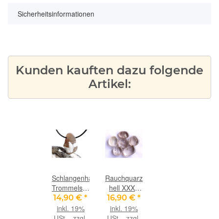
Sicherheitsinformationen
Kunden kauften dazu folgende
Artikel:
Schlangenhautachat
Rauchquarz
Trommelstein
hell XXXL
gebohrt -
Scheibensteine
14,90 €
*
16,90 €
*
Sonderqualität
-
inkl. 19%
inkl. 19%
- ca. 3 cm x
Sonderqualität
USt. , zzgl.
USt. , zzgl.