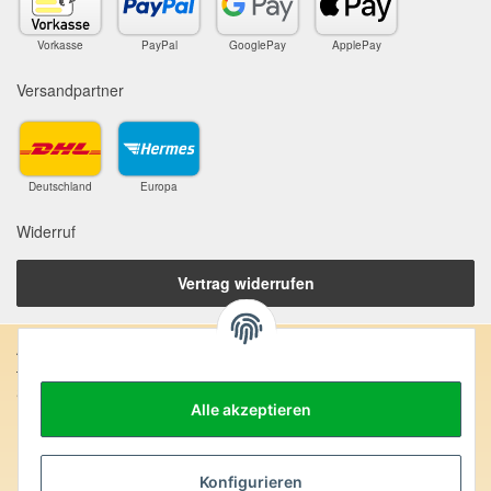
Vorkasse
PayPal
GooglePay
ApplePay
Versandpartner
Deutschland
Europa
Widerruf
Vertrag widerrufen
Anschrift:
SteinZeitOase
Alle akzeptieren
Frau Karin Philippin
Uhlandstr. 7
D-75391 Gechingen
Konfigurieren