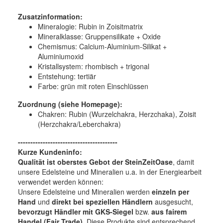
Zusatzinformation:
Mineralogie: Rubin in Zoisitmatrix
Mineralklasse:
Gruppensilikate + Oxide
Chemismus:
Calcium-Aluminium-Silikat +
Aluminiumoxid
Kristallsystem:
rhombisch + trigonal
Entstehung:
tertiär
Farbe:
grün mit roten Einschlüssen
Zuordnung (siehe Homepage):
Chakren: Rubin (Wurzelchakra, Herzchaka), Zoisit
(Herzchakra/Leberchakra)
----------------------------------------
Kurze Kundeninfo:
Qualität ist oberstes Gebot der SteinZeitOase
, damit
unsere Edelsteine und Mineralien u.a. in der Energiearbeit
verwendet werden können:
Unsere Edelsteine und Mineralien werden
einzeln per
Hand
und
direkt bei speziellen Händlern
ausgesucht,
bevorzugt Händler mit GKS-Siegel
bzw.
aus fairem
Handel (Fair Trade)
. Diese Produkte sind entsprechend