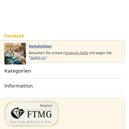
 -
lang
3 cm
- 8
k
)
Facebook
SteinZeitOase
Besuchen Sie unsere
Facebook-Seite
und sagen Sie
"
Gefällt mir
"
Kategorien
Information