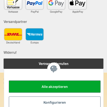
Vorkasse
PayPal
GooglePay
ApplePay
Versandpartner
Deutschland
Europa
Widerruf
Vertrag widerrufen
Anschrift:
Alle akzeptieren
SteinZeitOase
Frau Karin Philippin
Uhlandstr. 7
D-75391 Gechingen
Konfigurieren