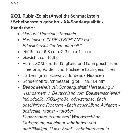
*****
XXXL Rubin-Zoisit (Anyolith) Schmuckstein
/ Scheibenstein gebohrt - AA-Sonderqualität -
Handarbeit :
Herkunft Rohstein: Tansania
Herstellung: IN DEUTSCHLAND vom
Edelsteinschleifer "Handarbeit"!
Größe: ca. 6,8 cm x 2,3 cm x 1,1 cm
Gewicht: ca. 40,9 g
Form: XXXL-große, längliche und flach geschliffene
Freeform, Vorder- und Rückseite flach geschliffen
Farben: grün, schwarz, Bordeaux-Nuancen
Sonderbohrdurchmesser: groß - ca. 3,4 mm
Besonderheit:
AA-Sonderqualität! Herstellung in
"Handarbeit" in Deutschland vom Edelsteinschleifer!
Individuelle, XXXL-große, edel-zeitlose, flach
geschliffene Freeform - flach geschliffene Auflagen -
beidseitig tragbar - "großer"
Sonderbohrdurchmesser! Wunderschöne
Farbgebung mit einem sehr hohen und
großflächigen Rubin-Anteil - sehr interessante