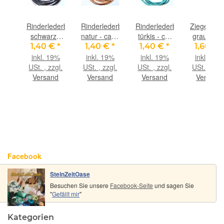
ederband
Rinderlederband
Rinderlederband
Rinderlederband
Ziegenled
ux-
schwarz -
natur - ca. 2
türkis - ca.
grau (fein
a
ca. 2 mm
mm
2 mm
weich), ca
€
*
1,40 €
*
1,40 €
*
1,40 €
*
1,60 €
*
Durchm.,
Durchm.,
Durchm.,
1,4 mm
9%
inkl. 19%
inkl. 19%
inkl. 19%
inkl. 19%
ca.
ca. 1 m
ca. 1 m
ca. 1 m
Durchm.,
gl.
USt. , zzgl.
USt. , zzgl.
USt. , zzgl.
USt. , zzgl
m
lang
lang
lang
ca. 1 m
nd
Versand
Versand
Versand
Versand
.,
lang
m
Facebook
SteinZeitOase
Besuchen Sie unsere
Facebook-Seite
und sagen Sie
"
Gefällt mir
"
Kategorien