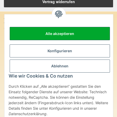
Vertrag widerrufen
Anschrift:
SteinZeitOase
Frau Karin Philippin
Alle akzeptieren
Uhlandstr. 7
D-75391 Gechingen
Konfigurieren
Heilversprechen:
Edelsteine und Mineralien werden im esoterischen Bereich
besondere Kräfte und Eigenschaften zugeordnet. Wir weisen
Ablehnen
ausdrücklich darauf hin, dass alle gemachten Aussagen bzgl.
Wie wir Cookies & Co nutzen
heilender Wirkungen (körperlich-seelisch-mental-geistig) einzelner
Produkte im Internet, Prospekten oder dem Vertragspartner
überlassenen Unterlagen bisher weder medizinisch anerkannt oder
Durch Klicken auf „Alle akzeptieren“ gestatten Sie den
wissenschaftlich nachweisbar sind. Die gemachten Angaben
Einsatz folgender Dienste auf unserer Website: Technisch
beruhen ausschließlich auf Überlieferungen und langjähriger
notwendig, ReCaptcha. Sie können die Einstellung
Erfahrung. Unsere Produkte ersetzen nie den Besuch beim Arzt
jederzeit ändern (Fingerabdruck-Icon links unten). Weitere
oder Heilpraktiker und sind auch kein Medikamentenersatz. Auch
Details finden Sie unter
Konfigurieren
und in unserer
stellen unsere Angaben im ärztlichen Sinne keine Diagnose- oder
Therapieform dar.
Datenschutzerklärung
.