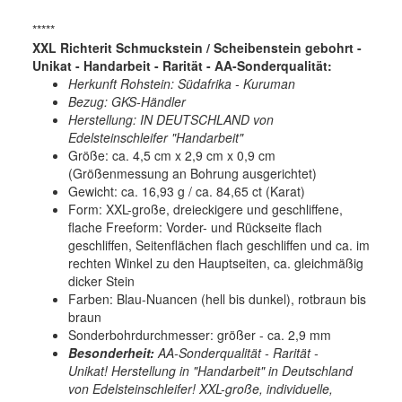
*****
XXL Richterit Schmuckstein / Scheibenstein gebohrt -
Unikat - Handarbeit - Rarität - AA-Sonderqualität:
Herkunft Rohstein: Südafrika - Kuruman
Bezug: GKS-Händler
Herstellung: IN DEUTSCHLAND von
Edelsteinschleifer
"Handarbeit"
Größe: ca. 4,5 cm x 2,9 cm x 0,9 cm
(Größenmessung an Bohrung ausgerichtet)
Gewicht: ca. 16,93 g / ca. 84,65 ct (Karat)
Form: XXL-große, dreieckigere und geschliffene,
flache Freeform: Vorder- und Rückseite flach
geschliffen, Seitenflächen flach geschliffen und ca. im
rechten Winkel zu den Hauptseiten, ca. gleichmäßig
dicker Stein
Farben: Blau-Nuancen (hell bis dunkel), rotbraun bis
braun
Sonderbohrdurchmesser: größer - ca. 2,9 mm
Besonderheit:
AA-Sonderqualität - Rarität -
Unikat! Herstellung in "Handarbeit" in Deutschland
von Edelsteinschleifer! XXL-große, individuelle,