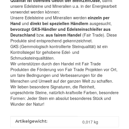
Qualität ist oberstes Gebot der SteinZeitOase,
damit
unsere Edelsteine und Mineralien u.a. in der Energiearbeit
verwendet werden können:
Unsere Edelsteine und Mineralien werden
einzeln per
Hand
und
direkt bei speziellen Händlern
ausgesucht,
bevorzugt GKS-Händler und Edelsteinschleifer aus
Deutschland
bzw.
aus fairem Handel
(Fair Trade). Diese
Produkte sind entsprechend gekennzeichnet.
GKS (Gemmologisch kontrollierte Steinqualität) ist ein
Kontrollsiegel für gehobene Edel- und
Schmucksteinqualitäten.
Wir unterstützen durch den Handel mit Fair Trade
Produkten die Förderung von Fair Trade Projekten vor Ort,
um faire Bedingungen und Verbesserungen für die
Menschen und Umwelt auf der ganzen Welt zu schaffen.
Wir lieben besondere Signaturen, die Reinheit,
ungeschönte Steine, natürlich-kraftvolle Farben, besondere
Formen: Jeder Stein ein absolut besonderes Stück und
Wunder der Natur!
Produkteigenschaft
Wert
Artikelgewicht:
0,017
kg