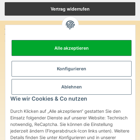
Vertrag widerrufen
Anschrift:
SteinZeitOase
Frau Karin Philippin
Alle akzeptieren
Uhlandstr. 7
D-75391 Gechingen
Heilversprechen:
Konfigurieren
Edelsteine und Mineralien werden im esoterischen Bereich
besondere Kräfte und Eigenschaften zugeordnet. Wir weisen
Ablehnen
ausdrücklich darauf hin, dass alle gemachten Aussagen bzgl.
heilender Wirkungen (körperlich-seelisch-mental-geistig) einzelner
Wie wir Cookies & Co nutzen
Produkte im Internet, Prospekten oder dem Vertragspartner
überlassenen Unterlagen bisher weder medizinisch anerkannt oder
Durch Klicken auf „Alle akzeptieren“ gestatten Sie den
wissenschaftlich nachweisbar sind. Die gemachten Angaben
Einsatz folgender Dienste auf unserer Website: Technisch
beruhen ausschließlich auf Überlieferungen und langjähriger
notwendig, ReCaptcha. Sie können die Einstellung
Erfahrung. Unsere Produkte ersetzen nie den Besuch beim Arzt
jederzeit ändern (Fingerabdruck-Icon links unten). Weitere
oder Heilpraktiker und sind auch kein Medikamentenersatz. Auch
stellen unsere Angaben im ärztlichen Sinne keine Diagnose- oder
Details finden Sie unter
Konfigurieren
und in unserer