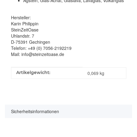
Agstein, Glas-Achat, Glaslava, Lavaglas, Vulkanglas
Hersteller:
Karin Philippin
SteinZeitOase
Uhlandstr. 7
D-75391 Gechingen
Telefon: +49 (0) 7056-2192219
Mail: info@steinzeitoase.de
Produkteigenschaft
Wert
Artikelgewicht:
0,069
kg
Sicherheitsinformationen