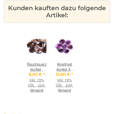
Kunden kauften dazu folgende
Artikel:
Rauchquarz
Amethyst
dunkel /
dunkel XL
mitteldunkel
Scheibensteine
8,90 €
*
12,90 €
*
Scheibensteine
- schöne
inkl. 19%
inkl. 19%
- ca. 3,6 -
Qualität -
USt. , zzgl.
USt. , zzgl.
3,9 cm / ca.
ca. 3,3 - 3,9
Versand
Versand
20-24g/St
cm / ca. 20-
25 g/St