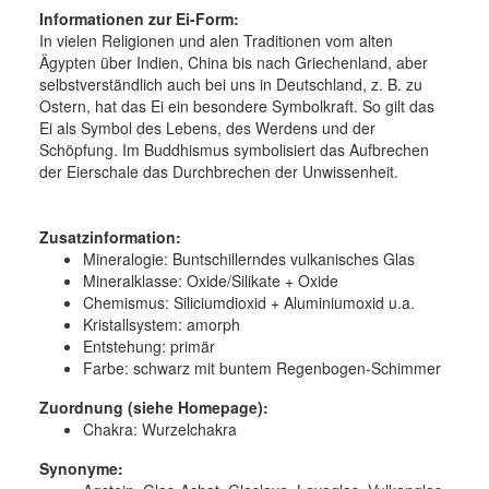
Informationen zur Ei-Form:
In vielen Religionen und alen Traditionen vom alten
Ägypten über Indien, China bis nach Griechenland, aber
selbstverständlich auch bei uns in Deutschland, z. B. zu
Ostern, hat das Ei ein besondere Symbolkraft. So gilt das
Ei als Symbol des Lebens, des Werdens und der
Schöpfung. Im Buddhismus symbolisiert das Aufbrechen
der Eierschale das Durchbrechen der Unwissenheit.
Zusatzinformation:
Mineralogie:
Buntschillerndes vulkanisches Glas
Mineralklasse:
Oxide/Silikate + Oxide
Chemismus:
Siliciumdioxid + Aluminiumoxid u.a.
Kristallsystem:
amorph
Entstehung:
primär
Farbe:
schwarz mit buntem Regenbogen-Schimmer
Zuordnung (siehe Homepage):
Chakra: Wurzelchakra
Synonyme: