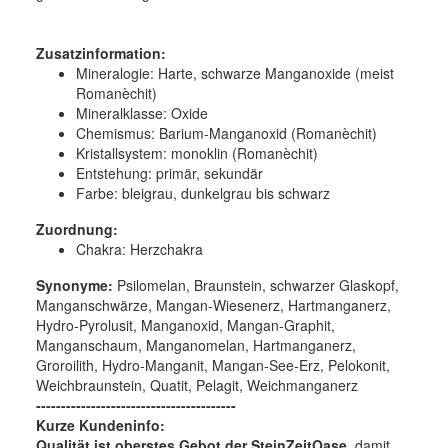
Zusatzinformation:
Mineralogie:
Harte, schwarze Manganoxide (meist
Romanèchit)
Mineralklasse:
Oxide
Chemismus:
Barium-Manganoxid (Romanèchit)
Kristallsystem:
monoklin (Romanèchit)
Entstehung:
primär, sekundär
Farbe:
bleigrau, dunkelgrau bis schwarz
Zuordnung:
Chakra: Herzchakra
Synonyme:
Psilomelan, Braunstein, schwarzer Glaskopf,
Manganschwärze, Mangan-Wiesenerz, Hartmanganerz,
Hydro-Pyrolusit, Manganoxid, Mangan-Graphit,
Manganschaum, Manganomelan, Hartmanganerz,
Groroilith, Hydro-Manganit, Mangan-See-Erz, Pelokonit,
Weichbraunstein, Quatit, Pelagit, Weichmanganerz
----------------------------------------
Kurze Kundeninfo:
Qualität ist oberstes Gebot der SteinZeitOase
, damit