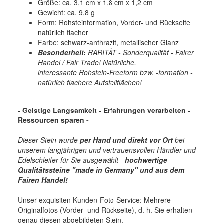
Größe: ca. 3,1 cm x 1,8 cm x 1,2 cm
Gewicht: ca. 9,8 g
Form: Rohsteinformation, Vorder- und Rückseite
natürlich flacher
Farbe: schwarz-anthrazit, metallischer Glanz
Besonderheit:
RARITÄT - Sonderqualität - Fairer
Handel / Fair Trade! Natürliche,
interessante Rohstein-Freeform bzw. -formation -
natürlich flachere Aufstellflächen!
- Geistige Langsamkeit - Erfahrungen verarbeiten
-
Ressourcen sparen -
Dieser Stein wurde
per Hand und direkt vor Ort
bei
unserem langjährigen und vertrauensvollen Händler und
Edelschleifer für Sie ausgewählt -
hochwertige
Qualitätssteine "made in Germany" und aus dem
Fairen Handel!
Unser exquisiten Kunden-Foto-Service: Mehrere
Originalfotos (Vorder- und Rückseite), d. h. Sie erhalten
genau diesen abgebildeten Stein.