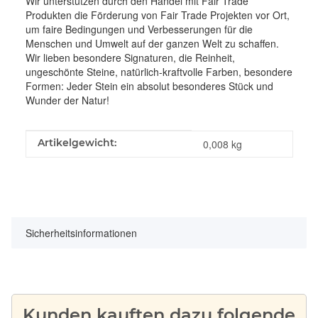
Wir unterstützen durch den Handel mit Fair Trade
Produkten die Förderung von Fair Trade Projekten vor Ort,
um faire Bedingungen und Verbesserungen für die
Menschen und Umwelt auf der ganzen Welt zu schaffen.
Wir lieben besondere Signaturen, die Reinheit,
ungeschönte Steine, natürlich-kraftvolle Farben, besondere
Formen: Jeder Stein ein absolut besonderes Stück und
Wunder der Natur!
Produkteigenschaft
Wert
Artikelgewicht:
0,008
kg
Sicherheitsinformationen
Kunden kauften dazu folgende