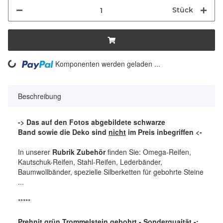
Stück
ng...
Komponenten werden geladen ...
Beschreibung
-> Das auf den Fotos abgebildete schwarze
Band sowie die Deko sind
nicht
im Preis inbegriffen <-
In unserer
Rubrik Zubehör
finden Sie: Omega-Reifen,
Kautschuk-Reifen, Stahl-Reifen, Lederbänder,
Baumwollbänder, spezielle Silberketten für gebohrte Steine
...
*****
Prehnit grün Trommelstein gebohrt - Sonderquaität -: