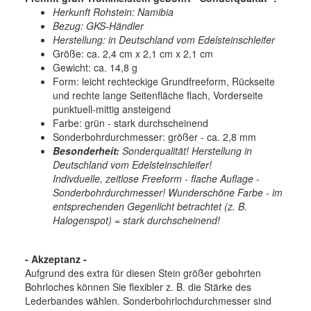
Herkunft Rohstein: Namibia
Bezug: GKS-Händler
Herstellung: in Deutschland vom Edelsteinschleifer
Größe: ca. 2,4 cm x 2,1 cm x 2,1 cm
Gewicht: ca. 14,8 g
Form: leicht rechteckige Grundfreeform, Rückseite
und rechte lange Seitenfläche flach, Vorderseite
punktuell-mittig ansteigend
Farbe: grün - stark durchscheinend
Sonderbohrdurchmesser: größer - ca. 2,8 mm
Besonderheit:
Sonderqualität! Herstellung in
Deutschland vom Edelsteinschleifer!
Indivduelle, zeitlose Freeform - flache Auflage -
Sonderbohrdurchmesser! Wunderschöne Farbe - im
entsprechenden Gegenlicht betrachtet (z. B.
Halogenspot) = stark durchscheinend!
- Akzeptanz -
Aufgrund des extra für diesen Stein größer gebohrten
Bohrloches können Sie flexibler z. B. die Stärke des
Lederbandes wählen. Sonderbohrlochdurchmesser sind