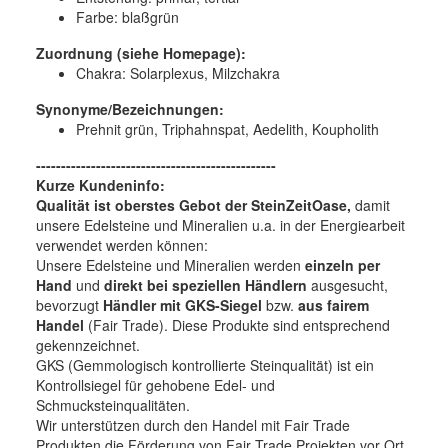
Farbe:
blaßgrün
Zuordnung (siehe Homepage):
Chakra: Solarplexus, Milzchakra
Synonyme/Bezeichnungen:
Prehnit grün, Triphahnspat, Aedelith, Koupholith
------------------------------------------------
Kurze Kundeninfo:
Qualität ist oberstes Gebot der SteinZeitOase,
damit
unsere Edelsteine und Mineralien u.a. in der Energiearbeit
verwendet werden können:
Unsere Edelsteine und Mineralien werden
einzeln per
Hand
und
direkt bei speziellen Händlern
ausgesucht,
bevorzugt
Händler mit GKS-Siegel
bzw.
aus fairem
Handel
(Fair Trade). Diese Produkte sind entsprechend
gekennzeichnet.
GKS (Gemmologisch kontrollierte Steinqualität) ist ein
Kontrollsiegel für gehobene Edel- und
Schmucksteinqualitäten.
Wir unterstützen durch den Handel mit Fair Trade
Produkten die Förderung von Fair Trade Projekten vor Ort,