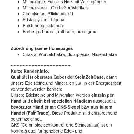
Mineralogie:
Fossiles Holz mit Wurmgängen
Mineralklasse:
Oxide/Gerüstsilikate
Chemismus:
Siliciumdioxid
Kristallsystem:
trigonal
Entstehung:
sekundär
Farbe:
gelbbraun, rotbraun, braungrau
Zuordnung (siehe Homepage):
Chakra: Wurzelchakra, Solarplexus, Nasenchakra
----------------------------------------
Kurze Kundeninfo:
Qualität ist oberstes Gebot der SteinZeitOase
, damit
unsere Edelsteine und Mineralien u.a. in der Energiearbeit
verwendet werden können:
Unsere Edelsteine und Mineralien werden
einzeln per
Hand
und
direkt bei speziellen Händlern
ausgesucht,
bevorzugt Händler mit GKS-Siegel
bzw.
aus fairem
Handel (Fair Trade)
. Diese Produkte sind entsprechend
gekennzeichnet.
GKS (Gemmologisch kontrollierte Steinqualität) ist ein
Kontrollsiegel für gehobene Edel- und