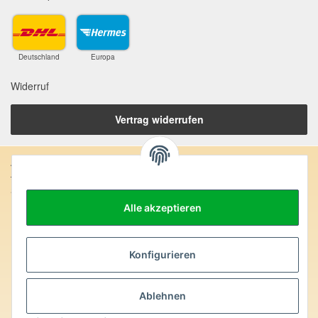
Deutschland
Europa
Widerruf
Vertrag widerrufen
Anschrift:
SteinZeitOase
Frau Karin Philippin
Alle akzeptieren
Uhlandstr. 7
D-75391 Gechingen
Heilversprechen:
Konfigurieren
Edelsteine und Mineralien werden im esoterischen Bereich
besondere Kräfte und Eigenschaften zugeordnet. Wir weisen
Ablehnen
ausdrücklich darauf hin, dass alle gemachten Aussagen bzgl.