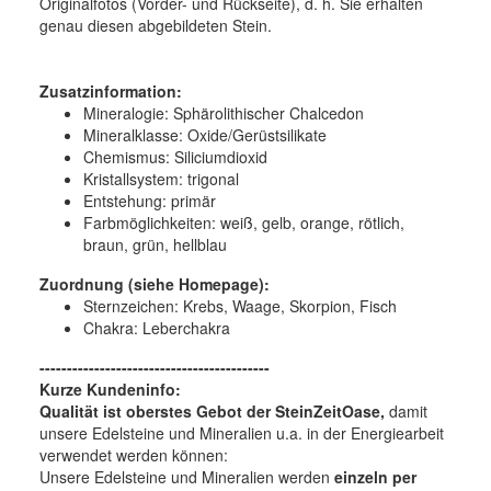
Originalfotos (Vorder- und Rückseite), d. h. Sie erhalten
genau diesen abgebildeten Stein.
Zusatzinformation:
Mineralogie:
Sphärolithischer Chalcedon
Mineralklasse:
Oxide/Gerüstsilikate
Chemismus:
Siliciumdioxid
Kristallsystem:
trigonal
Entstehung:
primär
Farbmöglichkeiten:
weiß, gelb, orange, rötlich,
braun, grün, hellblau
Zuordnung (siehe Homepage):
Sternzeichen: Krebs, Waage, Skorpion, Fisch
Chakra: Leberchakra
------------------------------------------
Kurze Kundeninfo:
Qualität ist oberstes Gebot der SteinZeitOase,
damit
unsere Edelsteine und Mineralien u.a. in der Energiearbeit
verwendet werden können:
Unsere Edelsteine und Mineralien werden
einzeln per