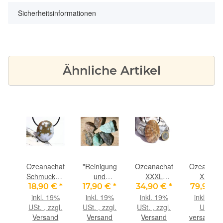
Sicherheitsinformationen
Ähnliche Artikel
hat
Ozeanachat
"Reinigung
Ozeanachat
Ozeanach
Schmuckstein
und
XXXL
XXXL
in
Cabochon
Erneuerung"
Trommelstein
Schmuckst
 €
*
18,90 €
*
17,90 €
*
34,90 €
*
79,90 €
liff
gebohrt
Wassersteine-
gebohrt
Cabochon 
9%
inkl. 19%
inkl. 19%
inkl. 19%
inkl. 19%
halcedon
(Ozeanchalcedon
Set -
(Ozeanchalcedon
Scheibens
gl.
USt. , zzgl.
USt. , zzgl.
USt. , zzgl.
USt. ,
/
Sonderqualität
/
gebohrt
nd
Versand
Versand
Versand
versandfre