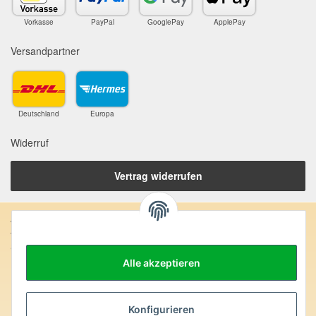
Vorkasse
PayPal
GooglePay
ApplePay
Versandpartner
Deutschland
Europa
Widerruf
Vertrag widerrufen
Anschrift:
SteinZeitOase
Frau Karin Philippin
Alle akzeptieren
Uhlandstr. 7
D-75391 Gechingen
Heilversprechen:
Konfigurieren