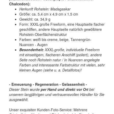
Chalcedon):
Herkunft Rohstein: Madagaskar
Größe: ca. 5,4 cm x 4,9 cm x 1,5 cm
Gewicht: ca. 34,9 g
Form: XXXL-große Freeform, eine Hauptseite flacher
geschliffen, andere Hauptseite natürlich gewölbtere
Rohstein-Oberflächenstruktur
Farben: weiß bis creme, beige, Tannengrün-
Nuancen - Augen
Besonderheit:
XXXL-große, individuelle Freeform
mit einseitigem, flacheren Anschliff (poliert), andere
Seite noch Rohstein natur / In Nuancen angelegte
Farben und interessante Farbstruktur mit vielen, sehr
kleinen Augen (siehe u. a. Detailfotos)!
- Erneuerung - Regenerati
on - Gelassenheit -
Dieser Stein wurde
per Hand und direkt vor Ort
bei
unserem langjährigen und vertrauensvollen Händler für Sie
ausgewählt.
Unser exquisiten Kunden-Foto-Service: Mehrere