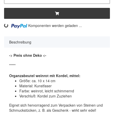
ading...
Komponenten werden geladen ...
Beschreibung
-> Preis ohne Deko <-
*****
Organzabeutel weinrot mit Kordel, mittel:
Größe: ca. 10 x 14 cm
Material: Kunstfaser
Farbe: weinrot, leicht schimmernd
Verschluß: Kordel zum Zuziehen
Eignet sich hervorragend zum Verpacken von Steinen und
Schmuckstücken, z. B. als Geschenk - wirkt sehr edel!