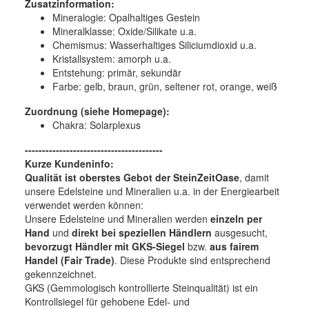
Zusatzinformation:
Mineralogie:
Opalhaltiges Gestein
Mineralklasse:
Oxide/Silikate u.a.
Chemismus:
Wasserhaltiges Siliciumdioxid u.a.
Kristallsystem:
amorph u.a.
Entstehung:
primär, sekundär
Farbe:
gelb, braun, grün, seltener rot, orange, weiß
Zuordnung (siehe Homepage):
Chakra: Solarplexus
----------------------------------------
Kurze Kundeninfo:
Qualität ist oberstes Gebot der SteinZeitOase
, damit
unsere Edelsteine und Mineralien u.a. in der Energiearbeit
verwendet werden können:
Unsere Edelsteine und Mineralien werden
einzeln per
Hand
und
direkt bei speziellen Händlern
ausgesucht,
bevorzugt Händler mit GKS-Siegel
bzw.
aus fairem
Handel (Fair Trade)
. Diese Produkte sind entsprechend
gekennzeichnet.
GKS (Gemmologisch kontrollierte Steinqualität) ist ein
Kontrollsiegel für gehobene Edel- und