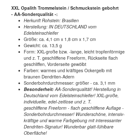
XXL Opalith Trommelstein / Schmuckstein gebohrt
- AA-Sonderqualität -:
Herkunft Rohstein: Brasilien
Herstellung: IN DEUTSCHLAND vom
Edelsteinschleifer
Größe: ca. 4,1 cm x 1,8 cm x 1,7 cm
Gewicht: ca. 13,5 g
Form: XXL-große bzw. -lange, leicht tropfenförmige
und z. T. geschliffene Freeform, Rückseite flach
geschliffen, Vorderseite gewölbt
Farben: warmes und kräftiges Ockergelb mit
braunen Dendriten-Adern
Sonderbohrdurchmesser: größer - ca. 3,1 mm
Besonderheit:
AA-Sonderqualität! Herstellung in
Deutschland vom Edelsteinschleifer! XXL-große,
individuelle, edel-zeitlose und z. T.
geschliffene Freeform - flach geschliffene Auflage -
Sonderbohrdurchmesser! Wunderschöne, intensiv-
kräftige und warme Farbgebung mit interessanter
Dendriten-Signatur! Wunderbar glatt-fühlbare
Oberfläche!