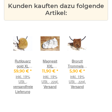
Kunden kauften dazu folgende
Artikel:
Rutilquarz
Magnesit
Bronzit
gold XL
XXL
Trommelstein
Trommelstein
Rohstein -
/
59,90 €
*
11,90 €
*
5,90 €
*
/
ca. 8,8 cm x
Schmuckstein
inkl. 19%
inkl. 19%
inkl. 19%
Schmuckstein
6,2 cm x
gebohrt -
USt. ,
USt. , zzgl.
USt. , zzgl.
gebohrt -
5,9 cm (304
Sonderqualität
versandfreie
Versand
Versand
AA-
g)
- ca. 2,5 cm
Lieferung
Sonderqualität
x 2 cm x 0,9
- ca. 3,4 cm
cm
x 3,1 cm x
1,6 cm