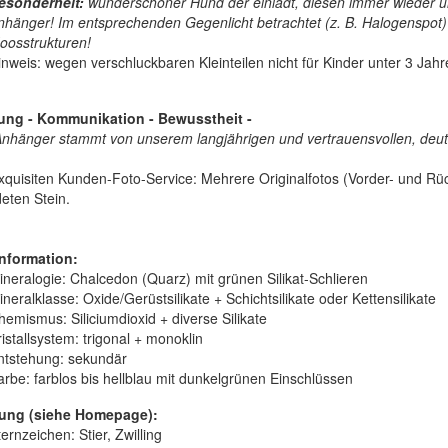
esonderheit:
wunderschöner Hund der einlädt, diesen immer wieder und
nhänger! Im entsprechenden Gegenlicht betrachtet (z. B. Halogenspot) 
oosstrukturen!
inweis: wegen verschluckbaren Kleinteilen nicht für Kinder unter 3 Jahr
iung - Kommunikation - Bewusstheit
-
Anhänger stammt von unserem langjährigen und vertrauensvollen, deut
quisiten Kunden-Foto-Service: Mehrere Originalfotos (Vorder- und Rück
eten Stein.
nformation:
ineralogie:
Chalcedon (Quarz) mit grünen Silikat-Schlieren
ineralklasse:
Oxide/Gerüstsilikate + Schichtsilikate oder Kettensilikate
hemismus:
Siliciumdioxid + diverse Silikate
istallsystem:
trigonal + monoklin
ntstehung:
sekundär
arbe:
farblos bis hellblau mit dunkelgrünen Einschlüssen
ung (siehe Homepage):
ernzeichen: Stier, Zwilling