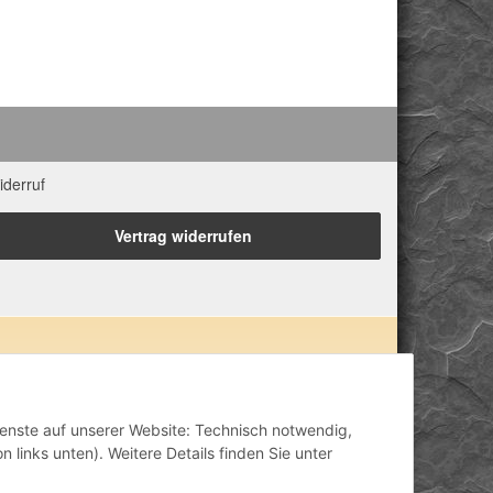
iderruf
Vertrag widerrufen
 Eigenschaften zugeordnet. Wir weisen ausdrücklich
lisch-mental-geistig) einzelner Produkte im Internet,
inisch anerkannt oder wissenschaftlich nachweisbar
Dienste auf unserer Website: Technisch notwendig,
ähriger Erfahrung. Unsere Produkte ersetzen nie den
 links unten). Weitere Details finden Sie unter
h stellen unsere Angaben im ärztlichen Sinne keine