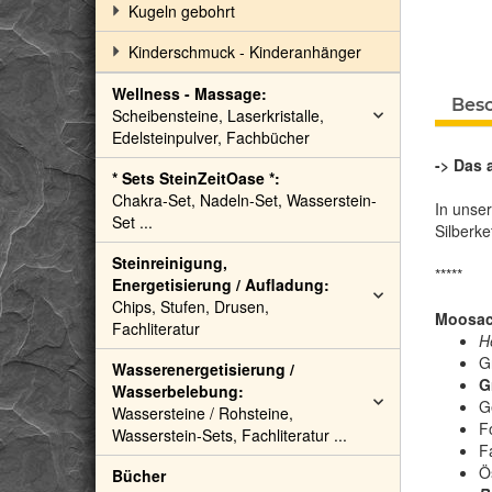
Kugeln gebohrt
Kinderschmuck - Kinderanhänger
Wellness - Massage:
Bes
Scheibensteine, Laserkristalle,
Edelsteinpulver, Fachbücher
-> Das 
* Sets SteinZeitOase *:
Chakra-Set, Nadeln-Set, Wasserstein-
In unse
Set ...
Silberke
Steinreinigung,
*****
Energetisierung / Aufladung:
Chips, Stufen, Drusen,
Moosac
Fachliteratur
H
G
Wasserenergetisierung /
G
Wasserbelebung:
G
Wassersteine / Rohsteine,
F
Wasserstein-Sets, Fachliteratur ...
F
Ö
Bücher