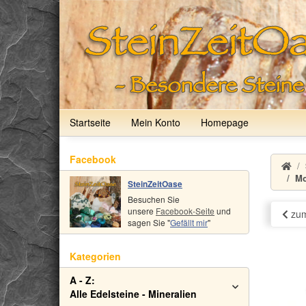
Startseite
Mein Konto
Homepage
Facebook
Mo
SteinZeitOase
Besuchen Sie
unsere
Facebook-Seite
und
zum
sagen Sie "
Gefällt mir
"
Kategorien
A - Z:
Alle Edelsteine - Mineralien