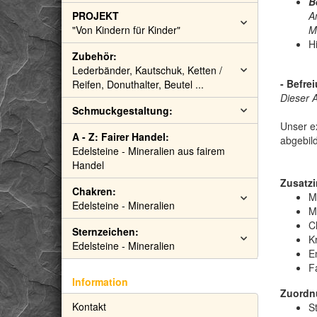
B
PROJEKT
A
"Von Kindern für Kinder"
M
H
Zubehör:
Lederbänder, Kautschuk, Ketten /
-
Befre
Reifen, Donuthalter, Beutel ...
Dieser 
Schmuckgestaltung:
Unser ex
A - Z: Fairer Handel:
abgebild
Edelsteine - Mineralien aus fairem
Handel
Zusatzi
Chakren:
M
Edelsteine - Mineralien
M
C
Sternzeichen:
Kr
Edelsteine - Mineralien
E
F
Information
Zuordn
Kontakt
St