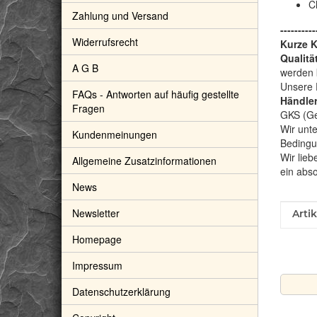
C
Zahlung und Versand
----------
Widerrufsrecht
Kurze 
Qualitä
A G B
werden 
Unsere 
FAQs - Antworten auf häufig gestellte
Händler
Fragen
GKS (Gem
Wir unte
Kundenmeinungen
Bedingu
Wir lieb
Allgemeine Zusatzinformationen
ein abs
News
Newsletter
Prod
Wert
Arti
Homepage
Impressum
Datenschutzerklärung