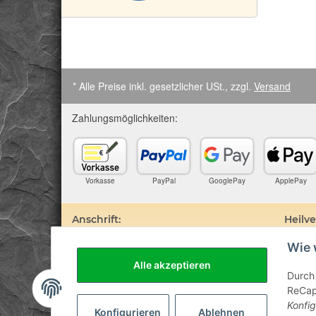
* Alle Preise inkl. gesetzlicher USt., zzgl.
Versand
Zahlungsmöglichkeiten:
Vorkasse
PayPal
GooglePay
ApplePay
Anschrift:
Heilv
Wie 
SteinZeitOase
Edelste
Frau Karin Philippin
darauf 
Alle akzeptieren
Uhlandstr. 7
Prospek
Durch 
D-75391 Gechingen
sind. D
ReCapt
Besuch 
Konfig
Diagnos
Konfigurieren
Ablehnen