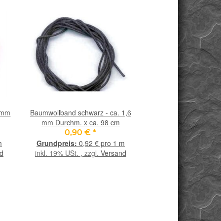
8 mm
Baumwollband schwarz - ca. 1,6
mm Durchm. x ca. 98 cm
0,90 €
*
m
0,92 € pro 1 m
d
inkl. 19% USt. , zzgl.
Versand