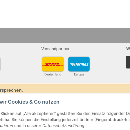
Versandpartner
W
Deutschland
Europa
ersprechen:
wir Cookies & Co nutzen
ine und Mineralien werden im esoterischen Bereich besondere Kräfte und
hin, dass alle gemachten Aussagen bzgl. heilender Wirkungen (körperlich-see
ten oder dem Vertragspartner überlassenen Unterlagen bisher weder mediz
Klicken auf „Alle akzeptieren“ gestatten Sie den Einsatz folgender 
ie gemachten Angaben beruhen ausschließlich auf Überlieferungen und langj
cha. Sie können die Einstellung jederzeit ändern (Fingerabdruck-Icon
beim Arzt oder Heilpraktiker und sind auch kein Medikamentenersatz. Auc
urieren
und in unserer
Datenschutzerklärung
.
e- oder Therapieform dar.