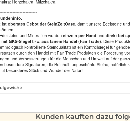
hakra: Herzchakra, Milzchakra
--------------------------
Kundeninfo:
t ist oberstes Gebot der SteinZeitOase
, damit unsere Edelsteine und
können:
Edelsteine und Mineralien werden
einzeln per Hand
und
direkt bei s
 mit GKS-Siegel
bzw.
aus fairem Handel (Fair Trade)
. Diese Produkt
mologisch kontrollierte Steinqualität) ist ein Kontrollsiegel für geho
rstützen durch den Handel mit Fair Trade Produkten die Förderung von 
ngen und Verbesserungen für die Menschen und Umwelt auf der ganze
en besondere Signaturen, die Reinheit, ungeschönte Steine, natürlich-
olut besonderes Stück und Wunder der Natur!
ukteigenschaft
kelgewicht:
Kunden kauften dazu folge