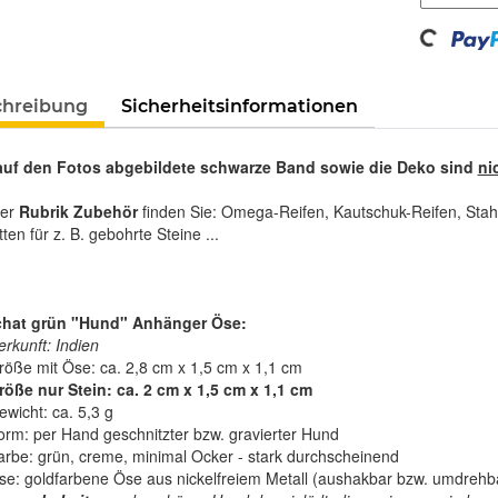
Loading...
chreibung
Sicherheitsinformationen
auf den Fotos abgebildete schwarze Band sowie die Deko sind
ni
rer
Rubrik Zubehör
finden Sie: Omega-Reifen, Kautschuk-Reifen, Stah
tten für z. B. gebohrte Steine ...
hat grün "Hund" Anhänger Öse:
erkunft: Indien
röße mit Öse: ca. 2,8 cm x 1,5 cm x 1,1 cm
röße nur Stein: ca. 2 cm x 1,5 cm x 1,1 cm
ewicht: ca. 5,3 g
orm: per Hand geschnitzter bzw. gravierter Hund
arbe: grün, creme, minimal Ocker - stark durchscheinend
se: goldfarbene Öse aus nickelfreiem Metall (aushakbar bzw. umdrehb