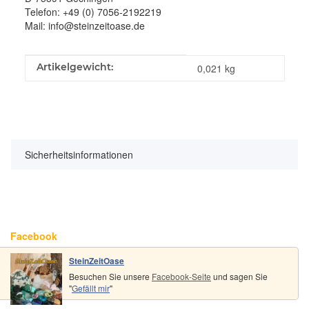
Telefon: +49 (0) 7056-2192219
Mail: info@steinzeitoase.de
Produkteigenschaft
Wert
Artikelgewicht:
0,021
kg
Sicherheitsinformationen
Facebook
SteinZeitOase
Besuchen Sie unsere
Facebook-Seite
und sagen Sie
"
Gefällt mir
"