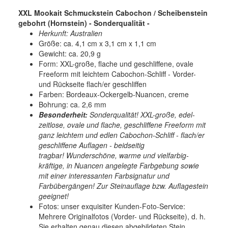
XXL Mookait Schmuckstein Cabochon / Scheibenstein
gebohrt (Hornstein) - Sonderqualität -
Herkunft: Australien
Größe: ca. 4,1 cm x 3,1 cm x 1,1 cm
Gewicht: ca. 20,9 g
Form: XXL-große, flache und geschliffene, ovale
Freeform mit leichtem Cabochon-Schliff - Vorder-
und Rückseite flach/er geschliffen
Farben: Bordeaux-Ockergelb-Nuancen, creme
Bohrung: ca. 2,6 mm
Besonderheit:
Sonderqualität! XXL-große, edel-
zeitlose, ovale und flache, geschliffene Freeform mit
ganz leichtem und edlen Cabochon-Schliff - flach/er
geschliffene Auflagen - beidseitig
tragbar! Wunderschöne, warme und vielfarbig-
kräftige, in Nuancen angelegte Farbgebung sowie
mit einer interessanten Farbsignatur und
Farbübergängen! Zur Steinauflage bzw. Auflagestein
geeignet!
Fotos: unser exquisiter Kunden-Foto-Service:
Mehrere Originalfotos (Vorder- und Rückseite), d. h.
Sie erhalten genau diesen abgebildeten Stein