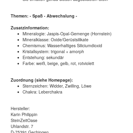
Themen: - Spaß - Abwechslung -
Zusatzinformation:
Mineralogie:
Jaspis-Opal-Gemenge (Hornstein)
Mineralklasse:
Oxide/Gerüstsilikate
Chemismus:
Wasserhaltiges Siliciumdioxid
Kristallsystem:
trigonal + amorph
Entstehung:
sekundär
Farbe:
weiß, beige, gelb, rot, rotviolett
Zuordnung (siehe Homepage):
Sternzeichen: Widder, Zwilling, Löwe
Chakra: Leberchakra
Hersteller:
Karin Philippin
SteinZeitOase
Uhlandstr. 7
D-75391 Gechingen