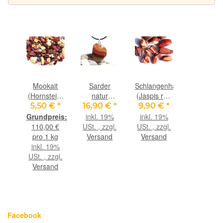
Mookait
Sarder
Schlangenhautjaspis
(Hornstein)
natur
(Jaspis rot)
Trommelsteine
Schmuckstein
XL
5,50 €
*
16,90 €
*
9,90 €
*
mini (S) -
/
Trommelsteine
inkl. 19%
inkl. 19%
Sonderqualität
Scheibenstein
-
110,00 €
USt. , zzgl.
USt. , zzgl.
- ca. 1 - 2,5
- Anhänger
Sonderqualität
pro 1 kg
Versand
Versand
cm / ca. 50
Öse
- ca. 3,2 -
inkl. 19%
g
Schmuckdose
4,4 cm / ca.
USt. , zzgl.
- AA-
25-29 g/St
Versand
Sonderqualität
(Fairer
- ca. 3,6 cm
Handel /
x 2,3 cm x
GKS)
0,6 cm
Facebook