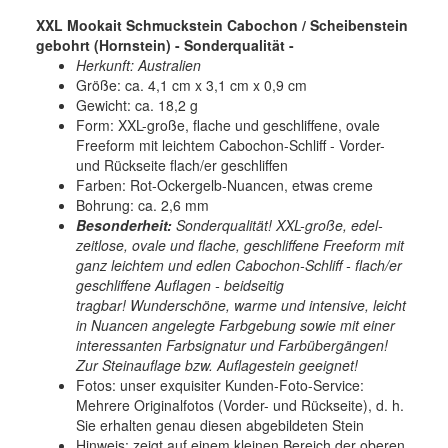
XXL Mookait Schmuckstein Cabochon / Scheibenstein
gebohrt (Hornstein) - Sonderqualität -
Herkunft: Australien
Größe: ca. 4,1 cm x 3,1 cm x 0,9 cm
Gewicht: ca. 18,2 g
Form: XXL-große, flache und geschliffene, ovale
Freeform mit leichtem Cabochon-Schliff - Vorder-
und Rückseite flach/er geschliffen
Farben: Rot-Ockergelb-Nuancen, etwas creme
Bohrung: ca. 2,6 mm
Besonderheit:
Sonderqualität! XXL-große, edel-
zeitlose, ovale und flache, geschliffene Freeform mit
ganz leichtem und edlen Cabochon-Schliff - flach/er
geschliffene Auflagen - beidseitig
tragbar! Wunderschöne, warme und intensive, leicht
in Nuancen angelegte Farbgebung sowie mit einer
interessanten Farbsignatur und Farbübergängen!
Zur Steinauflage bzw. Auflagestein geeignet!
Fotos: unser exquisiter Kunden-Foto-Service:
Mehrere Originalfotos (Vorder- und Rückseite), d. h.
Sie erhalten genau diesen abgebildeten Stein
Hinweis: zeigt auf einem kleinen Bereich der oberen