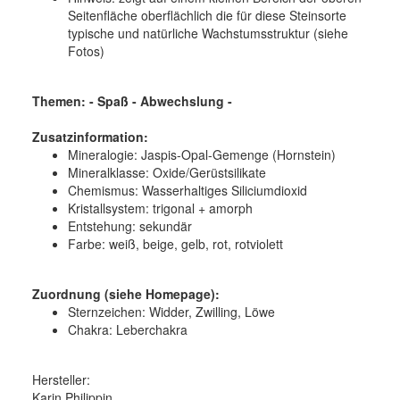
Seitenfläche oberflächlich die für diese Steinsorte
typische und natürliche Wachstumsstruktur (siehe
Fotos)
Themen: - Spaß - Abwechslung -
Zusatzinformation:
Mineralogie:
Jaspis-Opal-Gemenge (Hornstein)
Mineralklasse:
Oxide/Gerüstsilikate
Chemismus:
Wasserhaltiges Siliciumdioxid
Kristallsystem:
trigonal + amorph
Entstehung:
sekundär
Farbe:
weiß, beige, gelb, rot, rotviolett
Zuordnung (siehe Homepage):
Sternzeichen: Widder, Zwilling, Löwe
Chakra: Leberchakra
Hersteller:
Karin Philippin