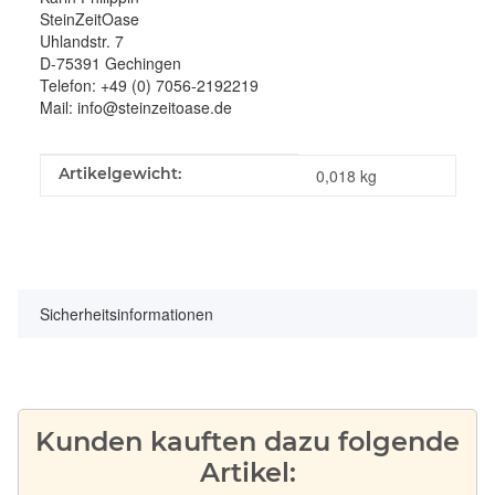
SteinZeitOase
Uhlandstr. 7
D-75391 Gechingen
Telefon: +49 (0) 7056-2192219
Mail: info@steinzeitoase.de
Produkteigenschaft
Wert
Artikelgewicht:
0,018
kg
Sicherheitsinformationen
Kunden kauften dazu folgende
Artikel: