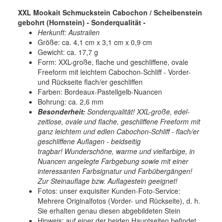
XXL Mookait Schmuckstein Cabochon / Scheibenstein
gebohrt (Hornstein) - Sonderqualität -
Herkunft: Australien
Größe: ca. 4,1 cm x 3,1 cm x 0,9 cm
Gewicht: ca. 17,7 g
Form: XXL-große, flache und geschliffene, ovale
Freeform mit leichtem Cabochon-Schliff - Vorder-
und Rückseite flach/er geschliffen
Farben: Bordeaux-Pastellgelb-Nuancen
Bohrung: ca. 2,6 mm
Besonderheit:
Sonderqualität! XXL-große, edel-
zeitlose, ovale und flache, geschliffene Freeform mit
ganz leichtem und edlen Cabochon-Schliff - flach/er
geschliffene Auflagen - beidseitig
tragbar! Wunderschöne, warme und vielfarbige, in
Nuancen angelegte Farbgebung sowie mit einer
interessanten Farbsignatur und Farbübergängen!
Zur Steinauflage bzw. Auflagestein geeignet!
Fotos: unser exquisiter Kunden-Foto-Service:
Mehrere Originalfotos (Vorder- und Rückseite), d. h.
Sie erhalten genau diesen abgebildeten Stein
Hinweis: auf einer der beiden Hauptseiten befindet