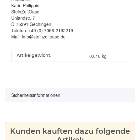
Karin Philippin
SteinZeitOase
Uhlandstr. 7
D-75391 Gechingen
Telefon: +49 (0) 7056-2192219
Mail: info@steinzeitoase.de
Produkteigenschaft
Wert
Artikelgewicht:
0,018
kg
Sicherheitsinformationen
Kunden kauften dazu folgende
Artikel: