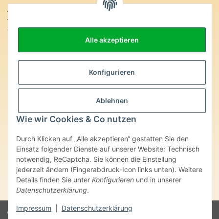
Anschrift:
SteinZeitOase
Frau Karin Philippin
Alle akzeptieren
Uhlandstr. 7
D-75391 Gechingen
Konfigurieren
Heilversprechen:
Edelsteine und Mineralien werden im esoterischen Bereich
besondere Kräfte und Eigenschaften zugeordnet. Wir weisen
Ablehnen
ausdrücklich darauf hin, dass alle gemachten Aussagen bzgl.
heilender Wirkungen (körperlich-seelisch-mental-geistig) einzelner
Wie wir Cookies & Co nutzen
Produkte im Internet, Prospekten oder dem Vertragspartner
überlassenen Unterlagen bisher weder medizinisch anerkannt oder
Durch Klicken auf „Alle akzeptieren“ gestatten Sie den
wissenschaftlich nachweisbar sind. Die gemachten Angaben
Einsatz folgender Dienste auf unserer Website: Technisch
beruhen ausschließlich auf Überlieferungen und langjähriger
notwendig, ReCaptcha. Sie können die Einstellung
Erfahrung. Unsere Produkte ersetzen nie den Besuch beim Arzt
jederzeit ändern (Fingerabdruck-Icon links unten). Weitere
oder Heilpraktiker und sind auch kein Medikamentenersatz. Auch
stellen unsere Angaben im ärztlichen Sinne keine Diagnose- oder
Details finden Sie unter
Konfigurieren
und in unserer
Therapieform dar.
Datenschutzerklärung
.
Impressum
|
Datenschutzerklärung
© Karin Philippin - SteinZeitOase
Powered by
JTL-Shop