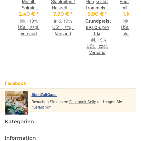
lband
Metall-
Stahlreifen /
Bergkristall
Baumwollb
ca.
Spirale
Halsreif mit
Trommelsteine
mit Korde
m
groß, ca.
Drehverschluss
/ Granulat /
naturfarb
€
*
2,40 €
*
7,90 €
*
6,90 €
*
1,10 €
*
. x
2,8 cm
- stahlgrau /
Ladechips /
klein, ca. 
inkl. 19%
inkl. 19%
inkl. 19%
cm
Durchm.,
silber - 4
Ladesteine
cm x 10 c
ro 1
USt. , zzgl.
USt. , zzgl.
69,00 € pro
USt. , zzgl
silberfarben
dünne
- Gr. XXS -
Versand
Versand
1 kg
Versand
Kordeln -
AA-
9%
inkl. 19%
ca. 45 cm -
Sonderqualität
gl.
USt. , zzgl.
- ca. 100 g
nd
Versand
Facebook
SteinZeitOase
Besuchen Sie unsere
Facebook-Seite
und sagen Sie
"
Gefällt mir
"
Kategorien
Information