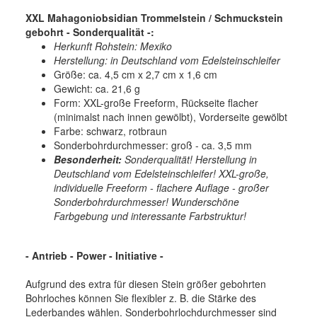
XXL Mahagoniobsidian Trommelstein / Schmuckstein
gebohrt - Sonderqualität -:
Herkunft Rohstein: Mexiko
Herstellung: in Deutschland vom Edelsteinschleifer
Größe: ca. 4,5 cm x 2,7 cm x 1,6 cm
Gewicht: ca. 21,6 g
Form: XXL-große Freeform, Rückseite flacher
(minimalst nach innen gewölbt), Vorderseite gewölbt
Farbe: schwarz, rotbraun
Sonderbohrdurchmesser: groß - ca. 3,5 mm
Besonderheit:
Sonderqualität! Herstellung in
Deutschland vom Edelsteinschleifer! XXL-große,
individuelle Freeform - flachere Auflage - großer
Sonderbohrdurchmesser! Wunderschöne
Farbgebung und interessante Farbstruktur!
- Antrieb - Power - Initiative -
Aufgrund des extra für diesen Stein größer gebohrten
Bohrloches können Sie flexibler z. B. die Stärke des
Lederbandes wählen. Sonderbohrlochdurchmesser sind