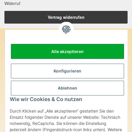
Widerruf
Vertrag widerrufen
Anschrift:
SteinZeitOase
Alle akzeptieren
Frau Karin Philippin
Uhlandstr. 7
D-75391 Gechingen
Konfigurieren
Heilversprechen:
Edelsteine und Mineralien werden im esoterischen Bereich
Ablehnen
besondere Kräfte und Eigenschaften zugeordnet. Wir weisen
ausdrücklich darauf hin, dass alle gemachten Aussagen bzgl.
Wie wir Cookies & Co nutzen
heilender Wirkungen (körperlich-seelisch-mental-geistig) einzelner
Produkte im Internet, Prospekten oder dem Vertragspartner
Durch Klicken auf „Alle akzeptieren“ gestatten Sie den
überlassenen Unterlagen bisher weder medizinisch anerkannt oder
wissenschaftlich nachweisbar sind. Die gemachten Angaben
Einsatz folgender Dienste auf unserer Website: Technisch
beruhen ausschließlich auf Überlieferungen und langjähriger
notwendig, ReCaptcha. Sie können die Einstellung
Erfahrung. Unsere Produkte ersetzen nie den Besuch beim Arzt
jederzeit ändern (Fingerabdruck-Icon links unten). Weitere