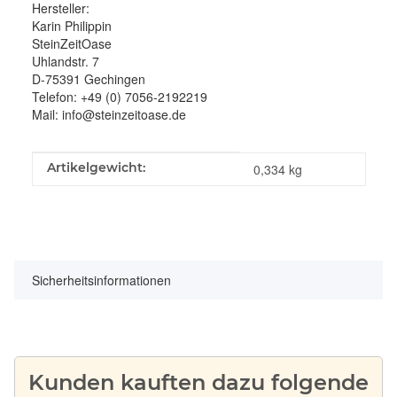
Hersteller:
Karin Philippin
SteinZeitOase
Uhlandstr. 7
D-75391 Gechingen
Telefon: +49 (0) 7056-2192219
Mail: info@steinzeitoase.de
Produkteigenschaft
Wert
Artikelgewicht:
0,334
kg
Sicherheitsinformationen
Kunden kauften dazu folgende