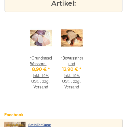
Artikel:
"Grundmischung"
"Bewusstheit
Wassersteine-
und
Set /
Balance"
8,90 €
*
12,90 €
*
Rohsteine -
Wassersteine-
inkl. 19%
inkl. 19%
ca. 100 g
Set -
USt. , zzgl.
USt. , zzgl.
im Natur-
Sonderqualität
Versand
Versand
Baumwollbeutel
- ca. 100 g
im Natur-
Baumwollbeutel
Facebook
SteinZeitOase