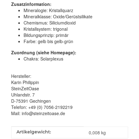
Zusatzinformation:
Mineralogie: Kristallquarz
Mineralklasse: Oxide/Gerüstsilikate
Chemismus: Siliciumdioxid
Kristallsystem: trigonal
Bildungsprinzip: primär
Farbe: gelb bis gelb-grün
Zuordnung (siehe Homepage):
Chakra: Solarplexus
Hersteller:
Karin Philippin
SteinZeitOase
Uhlandstr. 7
D-75391 Gechingen
Telefon: +49 (0) 7056-2192219
Mail: info@steinzeitoase.de
Produkteigenschaft
Wert
Artikelgewicht:
0,008
kg