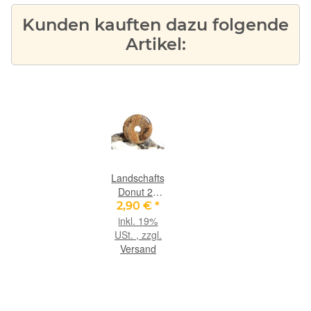
Kunden kauften dazu folgende
Artikel:
Landschaftsjaspis
Donut 25
mm (3 mm
2,90 €
*
stark)
inkl. 19%
USt. , zzgl.
Versand