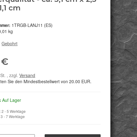
1,1 cm
mmer:
1TRGB-LANJ11 (ES)
0,01 kg
:
Gebohrt
 €
St. , zzgl.
Versand
hten Sie den Mindestbestellwert von 20.00 EUR.
k Auf Lager
 2 - 5 Werktage
3 - 7 Werktage