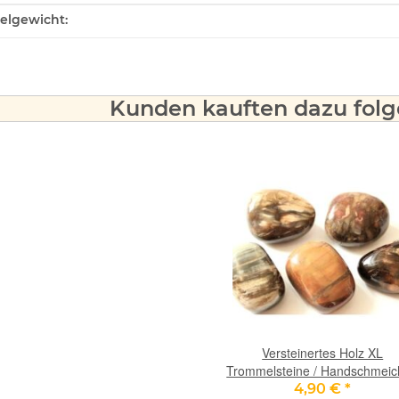
ukteigenschaft
kelgewicht:
Kunden kauften dazu folge
Versteinertes Holz XL
Trommelsteine / Handschmeic
- Sonderquaität - ca. 3 - 3,5 c
4,90 €
*