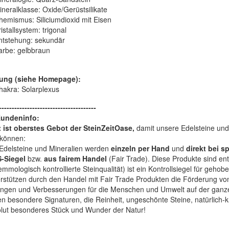
ineralklasse:
Oxide/Gerüstsilikate
hemismus:
Siliciumdioxid mit Eisen
istallsystem:
trigonal
ntstehung:
sekundär
arbe:
gelbbraun
ung (siehe Homepage):
hakra: Solarplexus
--------------------------------------
Kundeninfo:
t ist oberstes Gebot der SteinZeitOase,
damit unsere Edelsteine und 
können:
Edelsteine und Mineralien werden
einzeln per Hand
und
direkt bei s
-Siegel
bzw.
aus fairem Handel
(Fair Trade). Diese Produkte sind e
mologisch kontrollierte Steinqualität) ist ein Kontrollsiegel für geho
rstützen durch den Handel mit Fair Trade Produkten die Förderung von 
ngen und Verbesserungen für die Menschen und Umwelt auf der ganze
en besondere Signaturen, die Reinheit, ungeschönte Steine, natürlich-
olut besonderes Stück und Wunder der Natur!