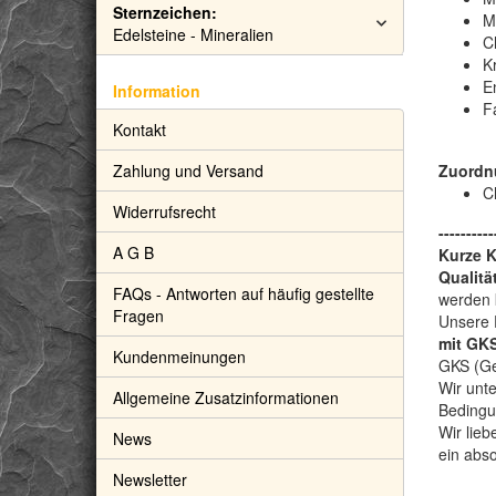
Sternzeichen:
M
Edelsteine - Mineralien
C
Kr
E
Information
F
Kontakt
Zahlung und Versand
Zuordn
C
Widerrufsrecht
----------
A G B
Kurze 
Qualitä
FAQs - Antworten auf häufig gestellte
werden 
Fragen
Unsere 
mit GKS
Kundenmeinungen
GKS (Gem
Wir unte
Allgemeine Zusatzinformationen
Bedingu
Wir lieb
News
ein abs
Newsletter