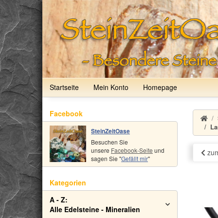
Startseite
Mein Konto
Homepage
Facebook
La
SteinZeitOase
Besuchen Sie
unsere
Facebook-Seite
und
zum
sagen Sie "
Gefällt mir
"
Kategorien
A - Z:
Alle Edelsteine - Mineralien