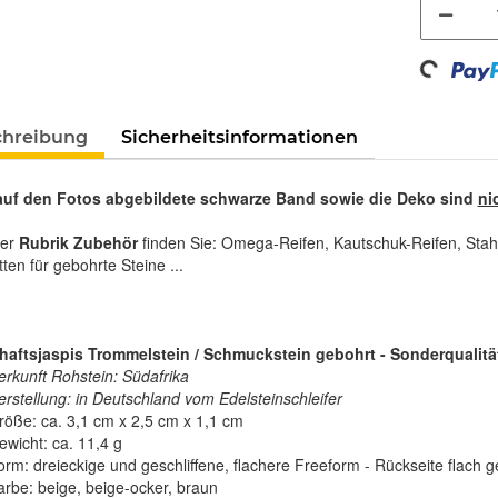
Loading...
chreibung
Sicherheitsinformationen
auf den Fotos abgebildete schwarze Band sowie die Deko sind
ni
rer
Rubrik Zubehör
finden Sie: Omega-Reifen, Kautschuk-Reifen, Stah
tten für gebohrte Steine ...
aftsjaspis Trommelstein / Schmuckstein gebohrt - Sonderqualität
erkunft Rohstein: Südafrika
erstellung: in Deutschland vom Edelsteinschleifer
röße: ca. 3,1 cm x 2,5 cm x 1,1 cm
ewicht: ca. 11,4 g
rm: dreieckige und geschliffene, flachere Freeform - Rückseite flach ges
arbe: beige, beige-ocker, braun