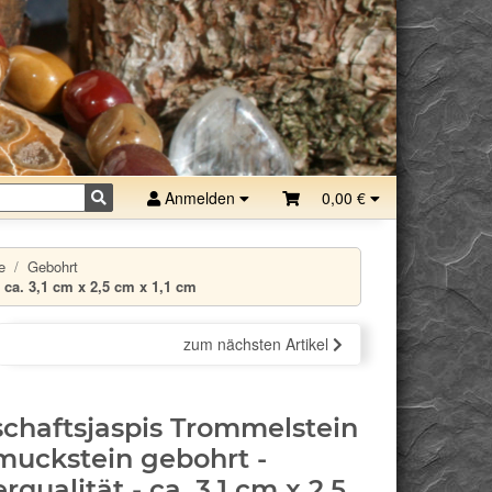
Anmelden
0,00 €
e
Gebohrt
 ca. 3,1 cm x 2,5 cm x 1,1 cm
zum nächsten Artikel
chaftsjaspis Trommelstein
muckstein gebohrt -
rqualität - ca. 3,1 cm x 2,5