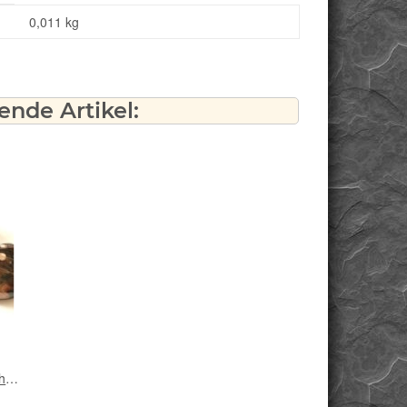
0,011
kg
nde Artikel:
hler
m /