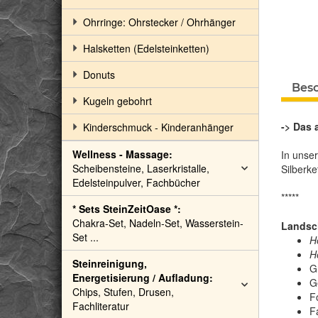
Ohrringe: Ohrstecker / Ohrhänger
Halsketten (Edelsteinketten)
Donuts
Bes
Kugeln gebohrt
-> Das 
Kinderschmuck - Kinderanhänger
Wellness - Massage:
In unse
Scheibensteine, Laserkristalle,
Silberke
Edelsteinpulver, Fachbücher
*****
* Sets SteinZeitOase *:
Chakra-Set, Nadeln-Set, Wasserstein-
Landsch
Set ...
H
H
Steinreinigung,
G
Energetisierung / Aufladung:
G
Chips, Stufen, Drusen,
Fo
Fachliteratur
F