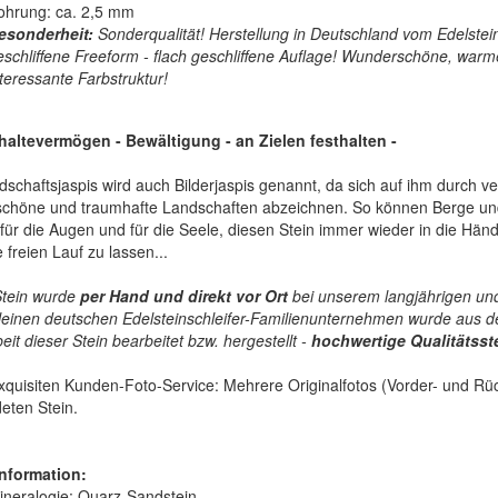
ohrung: ca. 2,5 mm
esonderheit:
Sonderqualität! Herstellung in Deutschland vom Edelstein
eschliffene Freeform - flach geschliffene Auflage! Wunderschöne, wa
nteressante Farbstruktur!
haltevermögen - Bewältigung - an Zielen festhalten
-
schaftsjaspis wird auch Bilderjaspis genannt, da sich auf ihm durch 
chöne und traumhafte Landschaften abzeichnen. So können Berge und 
 für die Augen und für die Seele, diesen Stein immer wieder in die Hä
 freien Lauf zu lassen...
Stein wurde
per Hand und direkt vor Ort
bei unserem langjährigen und
leinen deutschen Edelsteinschleifer-Familienunternehmen wurde aus de
it dieser Stein bearbeitet bzw. hergestellt -
hochwertige
Qualitätss
quisiten Kunden-Foto-Service: Mehrere Originalfotos (Vorder- und Rück
eten Stein.
nformation:
ineralogie:
Quarz-Sandstein