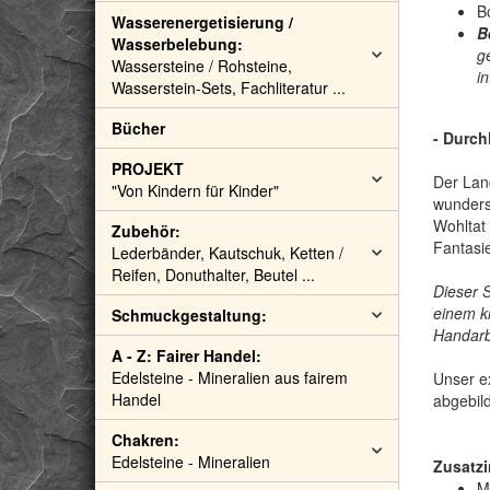
B
Wasserenergetisierung /
B
Wasserbelebung:
g
Wassersteine / Rohsteine,
i
Wasserstein-Sets, Fachliteratur ...
Bücher
- Durch
PROJEKT
Der Land
"Von Kindern für Kinder"
wunders
Wohltat
Zubehör:
Fantasie
Lederbänder, Kautschuk, Ketten /
Reifen, Donuthalter, Beutel ...
Dieser 
einem k
Schmuckgestaltung:
Handarbe
A - Z: Fairer Handel:
Edelsteine - Mineralien aus fairem
Unser ex
Handel
abgebild
Chakren:
Edelsteine - Mineralien
Zusatzi
M