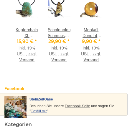
Kupferchalcedon
Schalenblende
Mookait
XL
Schmuckstein
Donut 40
Schmuckstein
/
mm (8 mm
15,90 €
*
29,90 €
*
9,90 €
*
/
Scheibenstein
stark)
inkl. 19%
inkl. 19%
inkl. 19%
Scheibenstein
gebohrt
USt. , zzgl.
USt. , zzgl.
USt. , zzgl.
gebohrt -
(Sphalerit-
Versand
Versand
Versand
Sonderqualität
Wurtzit) -
-
Rarität -
Handarbeit
AA-
- ca. 3,5 cm
Sonderqualität
Facebook
x 2,8 cm x
-
0,9 cm
Handarbeit
SteinZeitOase
- ca. 2,4 cm
Besuchen Sie unsere
x 1,2 cm x
Facebook-Seite
und sagen Sie
"
Gefällt mir
"
0,9 cm
Kategorien