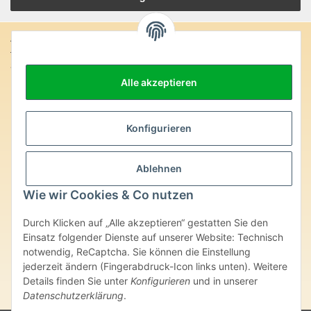
Anschrift:
SteinZeitOase
Frau Karin Philippin
Alle akzeptieren
Uhlandstr. 7
D-75391 Gechingen
Heilversprechen:
Konfigurieren
Edelsteine und Mineralien werden im esoterischen Bereich
besondere Kräfte und Eigenschaften zugeordnet. Wir weisen
Ablehnen
ausdrücklich darauf hin, dass alle gemachten Aussagen bzgl.
heilender Wirkungen (körperlich-seelisch-mental-geistig) einzelner
Wie wir Cookies & Co nutzen
Produkte im Internet, Prospekten oder dem Vertragspartner
überlassenen Unterlagen bisher weder medizinisch anerkannt oder
Durch Klicken auf „Alle akzeptieren“ gestatten Sie den
wissenschaftlich nachweisbar sind. Die gemachten Angaben
Einsatz folgender Dienste auf unserer Website: Technisch
beruhen ausschließlich auf Überlieferungen und langjähriger
notwendig, ReCaptcha. Sie können die Einstellung
Erfahrung. Unsere Produkte ersetzen nie den Besuch beim Arzt
jederzeit ändern (Fingerabdruck-Icon links unten). Weitere
oder Heilpraktiker und sind auch kein Medikamentenersatz. Auch
stellen unsere Angaben im ärztlichen Sinne keine Diagnose- oder
Details finden Sie unter
Konfigurieren
und in unserer
Therapieform dar.
Datenschutzerklärung
.