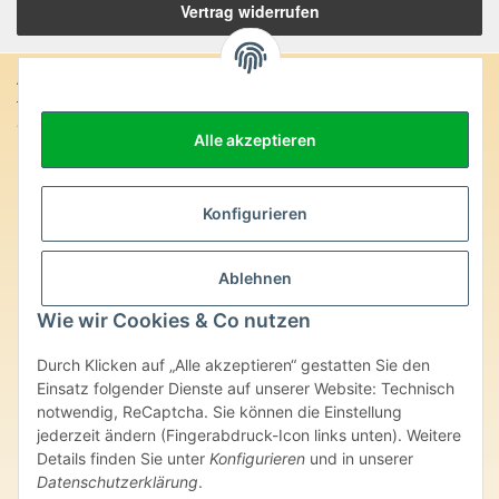
Vertrag widerrufen
Anschrift:
SteinZeitOase
Alle akzeptieren
Frau Karin Philippin
Uhlandstr. 7
D-75391 Gechingen
Konfigurieren
Heilversprechen:
Edelsteine und Mineralien werden im esoterischen Bereich
Ablehnen
besondere Kräfte und Eigenschaften zugeordnet. Wir weisen
ausdrücklich darauf hin, dass alle gemachten Aussagen bzgl.
Wie wir Cookies & Co nutzen
heilender Wirkungen (körperlich-seelisch-mental-geistig) einzelner
Produkte im Internet, Prospekten oder dem Vertragspartner
Durch Klicken auf „Alle akzeptieren“ gestatten Sie den
überlassenen Unterlagen bisher weder medizinisch anerkannt oder
wissenschaftlich nachweisbar sind. Die gemachten Angaben
Einsatz folgender Dienste auf unserer Website: Technisch
beruhen ausschließlich auf Überlieferungen und langjähriger
notwendig, ReCaptcha. Sie können die Einstellung
Erfahrung. Unsere Produkte ersetzen nie den Besuch beim Arzt
jederzeit ändern (Fingerabdruck-Icon links unten). Weitere
oder Heilpraktiker und sind auch kein Medikamentenersatz. Auch
Details finden Sie unter
Konfigurieren
und in unserer
stellen unsere Angaben im ärztlichen Sinne keine Diagnose- oder
Datenschutzerklärung
.
Therapieform dar.