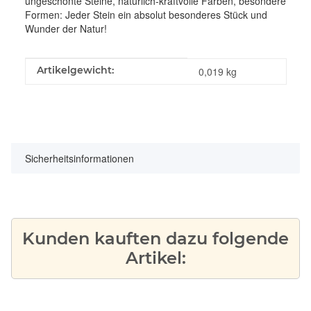
ungeschönte Steine, natürlich-kraftvolle Farben, besondere
Formen: Jeder Stein ein absolut besonderes Stück und
Wunder der Natur!
Produkteigenschaft
Wert
Artikelgewicht:
0,019
kg
Sicherheitsinformationen
Kunden kauften dazu folgende
Artikel: