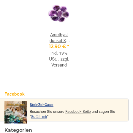
Amethyst
dunkel XL
Scheibensteine
12,90 €
*
- schöne
inkl. 19%
Qualität -
USt. , zzgl.
ca. 3,3 - 3,9
Versand
cm / ca. 20-
25 g/St
Facebook
SteinZeitOase
Besuchen Sie unsere
Facebook-Seite
und sagen Sie
"
Gefällt mir
"
Kategorien