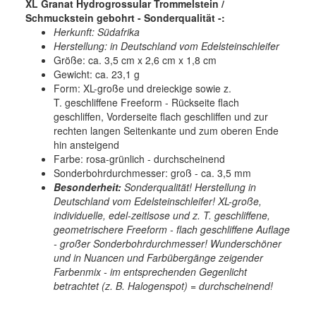
XL Granat Hydrogrossular Trommelstein /
Schmuckstein gebohrt - Sonderqualität -:
Herkunft: Südafrika
Herstellung: in Deutschland vom Edelsteinschleifer
Größe: ca. 3,5 cm x 2,6 cm x 1,8 cm
Gewicht: ca. 23,1 g
Form: XL-große und dreieckige sowie z.
T. geschliffene Freeform - Rückseite flach
geschliffen, Vorderseite flach geschliffen und zur
rechten langen Seitenkante und zum oberen Ende
hin ansteigend
Farbe: rosa-grünlich - durchscheinend
Sonderbohrdurchmesser: groß - ca. 3,5 mm
Besonderheit:
Sonderqualität! Herstellung in
Deutschland vom Edelsteinschleifer! XL-große,
individuelle, edel-zeitlsose und z. T. geschliffene,
geometrischere Freeform - flach geschliffene Auflage
- großer Sonderbohrdurchmesser! Wunderschöner
und in Nuancen und Farbübergänge zeigender
Farbenmix - im entsprechenden Gegenlicht
betrachtet (z. B. Halogenspot) = durchscheinend!