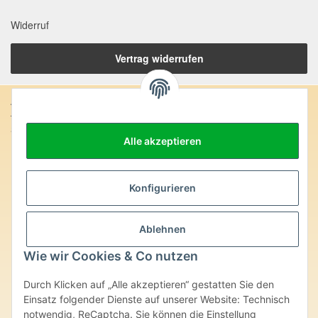
Widerruf
Vertrag widerrufen
Anschrift:
SteinZeitOase
Alle akzeptieren
Frau Karin Philippin
Uhlandstr. 7
D-75391 Gechingen
Konfigurieren
Heilversprechen:
Edelsteine und Mineralien werden im esoterischen Bereich
Ablehnen
besondere Kräfte und Eigenschaften zugeordnet. Wir weisen
ausdrücklich darauf hin, dass alle gemachten Aussagen bzgl.
Wie wir Cookies & Co nutzen
heilender Wirkungen (körperlich-seelisch-mental-geistig) einzelner
Produkte im Internet, Prospekten oder dem Vertragspartner
Durch Klicken auf „Alle akzeptieren“ gestatten Sie den
überlassenen Unterlagen bisher weder medizinisch anerkannt oder
wissenschaftlich nachweisbar sind. Die gemachten Angaben
Einsatz folgender Dienste auf unserer Website: Technisch
beruhen ausschließlich auf Überlieferungen und langjähriger
notwendig, ReCaptcha. Sie können die Einstellung