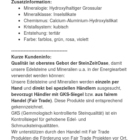
Zusatzinformation:
Mineralogie:
Hydroxylhaltiger Grossular
Mineralklasse:
Inselsilikate
Chemismus:
Calcium-Aluminium-Hydroxylsilikat
Kristallsystem:
kubisch
Entstehung:
tertiär
Farbe:
farblos, grün, rosa, violett
------------------------------------
Kurze Kundeninfo:
Qualität ist oberstes Gebot der SteinZeitOase
, damit
unsere Edelsteine und Mineralien u.a. in der Energiearbeit
verwendet werden können:
Unsere Edelsteine und Mineralien werden
einzeln per
Hand
und
direkt bei speziellen Händlern
ausgesucht,
bevorzugt Händler mit GKS-Siegel
bzw.
aus fairem
Handel (Fair Trade)
. Diese Produkte sind entsprechend
gekennzeichnet.
GKS (Gemmologisch kontrollierte Steinqualität) ist ein
Kontrollsiegel für gehobene Edel- und
Schmucksteinqualitäten.
Wir unterstützen durch den Handel mit Fair Trade
Produkten die Förderung von Fair Trade Projekten vor Ort,