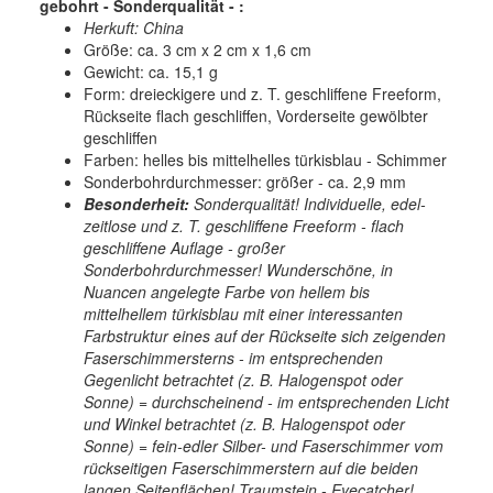
gebohrt - Sonderqualität - :
Herkuft: China
Größe: ca. 3 cm x 2 cm x 1,6 cm
Gewicht: ca. 15,1 g
Form: dreieckigere und z. T. geschliffene Freeform,
Rückseite flach geschliffen, Vorderseite gewölbter
geschliffen
Farben: helles bis mittelhelles türkisblau - Schimmer
Sonderbohrdurchmesser: größer - ca. 2,9 mm
Besonderheit:
Sonderqualität! Individuelle, edel-
zeitlose und z. T. geschliffene Freeform - flach
geschliffene Auflage - großer
Sonderbohrdurchmesser! Wunderschöne, in
Nuancen angelegte Farbe von hellem bis
mittelhellem türkisblau mit einer interessanten
Farbstruktur eines auf der Rückseite sich zeigenden
Faserschimmersterns - im entsprechenden
Gegenlicht betrachtet (z. B. Halogenspot oder
Sonne) = durchscheinend - im entsprechenden Licht
und Winkel betrachtet (z. B. Halogenspot oder
Sonne) = fein-edler Silber- und Faserschimmer vom
rückseitigen Faserschimmerstern auf die beiden
langen Seitenflächen
! Traumstein - Eyecatcher!