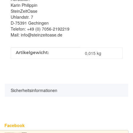
Karin Philippin
SteinZeitOase
Uhlandstr. 7
D-75391 Gechingen
Telefon: +49 (0) 7056-2192219
Mail: info@steinzeitoase.de
Produkteigenschaft
Wert
Artikelgewicht:
0,015
kg
Sicherheitsinformationen
Facebook