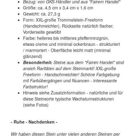
Bezug: von GKS-Händler und aus "Fairem Handel"
Größe: ca. 4,5 cm x 3,4 cm x 1,6 cm
Gewicht: ca. 27,3 g
Form: XXL-große Trommelstein-Freeform
(Handschmeichler), Rückseite natürlich flacher,
Vorderseite gewölbt
Farbe: helleres bis mittleres pfefferminzgrün,
etwas creme und minimal ockerbraun - strukturiert
/ marmoriert - Oberfläche leicht matt (minimal
glänzend)
Besonderheit:
Steine aus dem "Fairen Handel" sind
ansich Raritäten auf dem Steinmarkt! XXL-große
Freeform - Handschmeichler! Schöne Farbgebung
mit Farbübergängen und Nuancen - interessante
Farbstruktur!
Hinweis siehe Zusatzinformation - natürliche und für
diese Steinsorte typische Wachstumsstrukturen
(siehe Fotos)
- Ruhe - Nachdenken -
Wir haben diesen Stein unter vielen anderen Steinen per