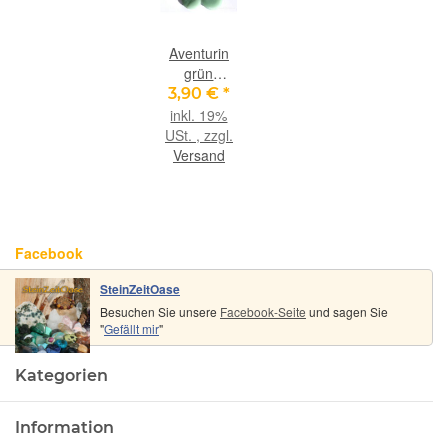
Aventurin
grün
Scheibensteine
3,90 €
*
- schöne
inkl. 19%
Qualität -
USt. , zzgl.
ca. 3 - 3,4
Versand
cm / ca. 13-
20g/St
Facebook
SteinZeitOase
Besuchen Sie unsere
Facebook-Seite
und sagen Sie
"
Gefällt mir
"
Kategorien
Information