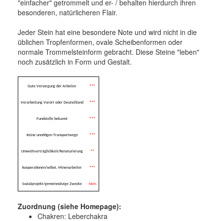
"einfacher" getrommelt und er- / behalten hierdurch ihren
besonderen, natürlicheren Flair.
Jeder Stein hat eine besondere Note und wird nicht in die
üblichen Tropfenformen, ovale Scheibenformen oder
normale Trommelsteinform gebracht. Diese Steine "leben"
noch zusätzlich in Form und Gestalt.
Gute Versorgung der Arbeiter
***
Verarbeitung Vorort oder Deutschland
***
Fundstelle bekannt
***
Keine unnötigen Transportwege
***
Umweltverträglichkeit/Renaturierung
**
Kooperationen/selbst. Minenarbeiter
***
Sozialprojekt/gemeinnützige Zwecke
Nein
Zuordnung (
siehe Homepage):
Chakren: Leberchakra