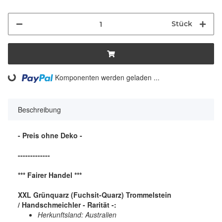
Stück
ing...
Komponenten werden geladen ...
Beschreibung
- Preis ohne Deko -
-------------
*** Fairer Handel ***
XXL Grünquarz (Fuchsit-Quarz) Trommelstein
/ Handschmeichler - Rarität -:
Herkunftsland: Australien