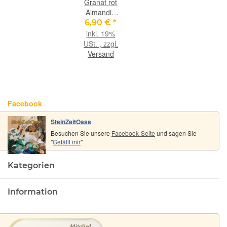
Granat rot
Almandin
"Schimmer"
6,90 €
*
Trommelsteine
inkl. 19%
-
USt. , zzgl.
Sonderqualität
Versand
- ca. 2 - 2,2
cm / ca. 15
g/St
Facebook
SteinZeitOase
Besuchen Sie unsere
Facebook-Seite
und sagen Sie
"
Gefällt mir
"
Kategorien
Information