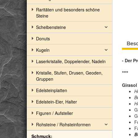
Raritäten und besonders schöne
Steine
Scheibensteine
Donuts
Bes
Kugeln
- Der Pr
Laserkristalle, Doppelender, Nadeln
Kristalle, Stufen, Drusen, Geoden,
****
Gruppen
Girasol
Edelsteinplatten
H
B
Edelstein-Eier, Halter
H
G
Figuren / Aufsteller
G
F
Rohsteine / Rohsteinformen
Fa
B
Schmuck: