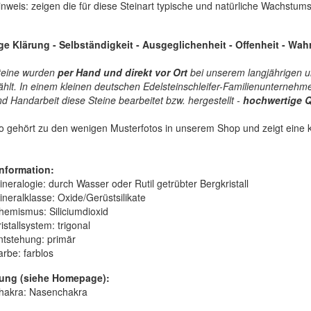
inweis: zeigen die für diese Steinart typische und natürliche Wachstums
ige Klärung - Selbständigkeit - Ausgeglichenheit - Offenheit - Wa
teine wurden
per Hand und
direkt vor Ort
bei unserem langjährigen u
lt. In einem kleinen deutschen Edelsteinschleifer-Familienunternehme
d Handarbeit diese Steine bearbeitet bzw. hergestellt -
hochwertige
Q
o gehört zu den wenigen Musterfotos in unserem Shop und zeigt eine k
nformation:
ineralogie:
durch Wasser oder Rutil getrübter Bergkristall
ineralklasse:
Oxide/Gerüstsilikate
hemismus:
Siliciumdioxid
istallsystem:
trigonal
ntstehung:
primär
arbe:
farblos
ung (siehe Homepage):
hakra: Nasenchakra