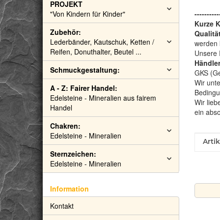
PROJEKT
"Von Kindern für Kinder"
----------
Kurze 
Zubehör:
Qualitä
Lederbänder, Kautschuk, Ketten /
werden 
Reifen, Donuthalter, Beutel ...
Unsere 
Händler
Schmuckgestaltung:
GKS (Gem
Wir unte
A - Z: Fairer Handel:
Bedingu
Edelsteine - Mineralien aus fairem
Wir lieb
Handel
ein abs
Chakren:
Edelsteine - Mineralien
Prod
Wert
Arti
Sternzeichen:
Edelsteine - Mineralien
Information
Kontakt