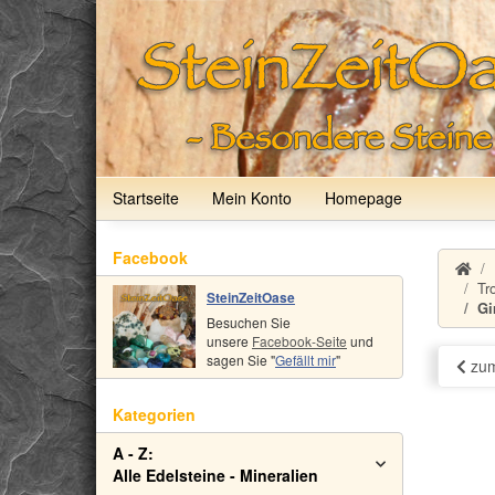
Startseite
Mein Konto
Homepage
Facebook
Tr
SteinZeitOase
Gi
Besuchen Sie
unsere
Facebook-Seite
und
sagen Sie "
Gefällt mir
"
zum
Kategorien
A - Z:
Alle Edelsteine - Mineralien