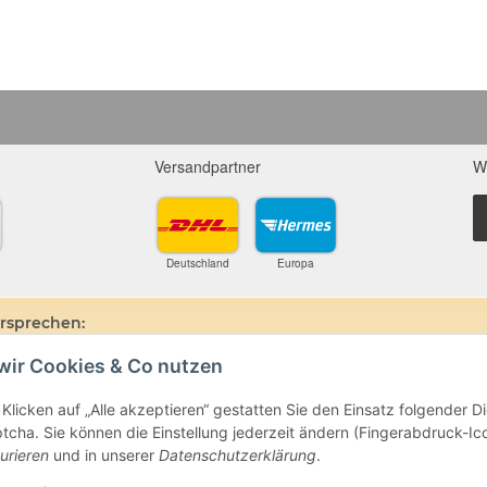
Versandpartner
W
Deutschland
Europa
ersprechen:
wir Cookies & Co nutzen
ine und Mineralien werden im esoterischen Bereich besondere Kräfte und
hin, dass alle gemachten Aussagen bzgl. heilender Wirkungen (körperlich-see
ten oder dem Vertragspartner überlassenen Unterlagen bisher weder mediz
Klicken auf „Alle akzeptieren“ gestatten Sie den Einsatz folgender 
ie gemachten Angaben beruhen ausschließlich auf Überlieferungen und langj
cha. Sie können die Einstellung jederzeit ändern (Fingerabdruck-Icon
beim Arzt oder Heilpraktiker und sind auch kein Medikamentenersatz. Auc
urieren
und in unserer
Datenschutzerklärung
.
e- oder Therapieform dar.