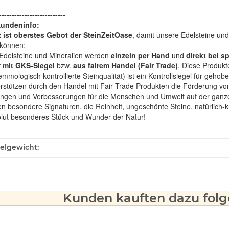
--------------------------
Kundeninfo:
t ist oberstes Gebot der SteinZeitOase
, damit unsere Edelsteine und
können:
Edelsteine und Mineralien werden
einzeln per Hand
und
direkt bei s
 mit GKS-Siegel
bzw.
aus fairem Handel (Fair Trade)
. Diese Produkt
mologisch kontrollierte Steinqualität) ist ein Kontrollsiegel für geho
rstützen durch den Handel mit Fair Trade Produkten die Förderung von 
ngen und Verbesserungen für die Menschen und Umwelt auf der ganze
en besondere Signaturen, die Reinheit, ungeschönte Steine, natürlich-
olut besonderes Stück und Wunder der Natur!
ukteigenschaft
kelgewicht:
Kunden kauften dazu folge