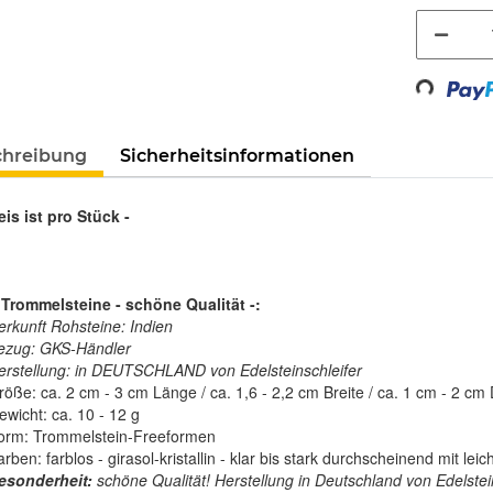
Loading...
chreibung
Sicherheitsinformationen
eis ist pro Stück -
 Trommelsteine - schöne Qualität -:
erkunft Rohsteine: Indien
ezug: GKS-Händler
erstellung: in DEUTSCHLAND von Edelsteinschleifer
röße: ca. 2 cm - 3 cm Länge / ca. 1,6 - 2,2 cm Breite / ca. 1 cm - 2 cm 
ewicht: ca. 10 - 12 g
orm: Trommelstein-Freeformen
rben: farblos - girasol-kristallin - klar bis stark durchscheinend mit le
esonderheit:
schöne Qualität! Herstellung in Deutschland von Edelstein