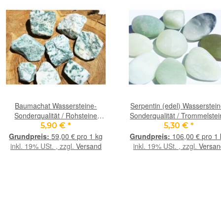
Baumachat Wassersteine-
Serpentin (edel) Wasserstein
Sonderqualität / Rohsteine
Sonderqualität / Trommelste
angetrommelt - ca. 100 g
roh (Jade) - ca. 50 g
5,90 €
*
5,30 €
*
59,00 € pro 1 kg
106,00 € pro 1
inkl. 19% USt. , zzgl.
Versand
inkl. 19% USt. , zzgl.
Versan