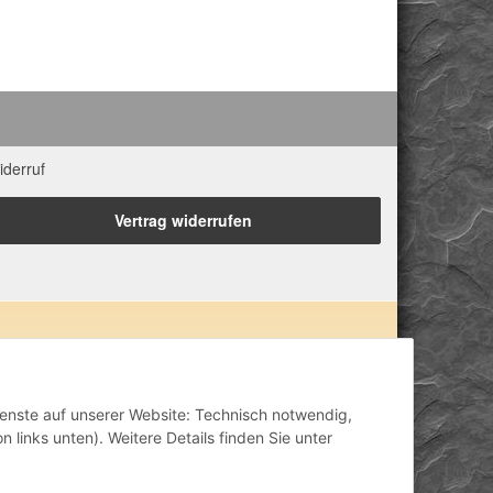
iderruf
Vertrag widerrufen
 Eigenschaften zugeordnet. Wir weisen ausdrücklich
lisch-mental-geistig) einzelner Produkte im Internet,
inisch anerkannt oder wissenschaftlich nachweisbar
Dienste auf unserer Website: Technisch notwendig,
ähriger Erfahrung. Unsere Produkte ersetzen nie den
 links unten). Weitere Details finden Sie unter
h stellen unsere Angaben im ärztlichen Sinne keine