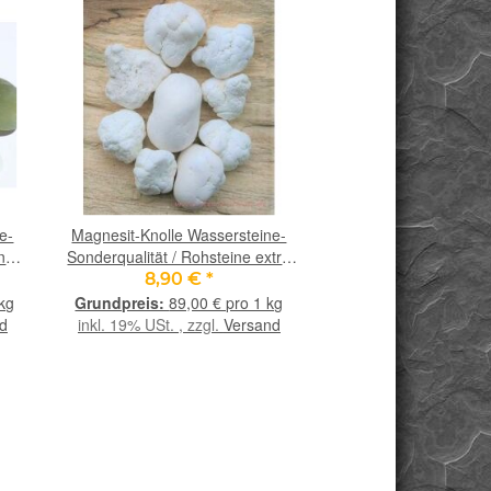
e-
Magnesit-Knolle Wassersteine-
Calcit rotorange (Orch
ine
Sonderqualität / Rohsteine extra
Wassersteine-Sonder
angetrommelt - ca. 100 g (GKS)
Rohsteine extra ange
8,90 €
*
6,90 €
*
ca. 100 g
 kg
89,00 € pro 1 kg
69,00 
d
inkl. 19% USt. , zzgl.
Versand
inkl. 19% USt. , zzgl