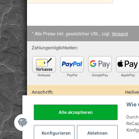
* Alle Preise inkl. gesetzlicher USt., zzgl.
Versand
Zahlungsmöglichkeiten:
Vorkasse
PayPal
GooglePay
ApplePay
Anschrift:
Heilv
Wie 
SteinZeitOase
Edelste
Frau Karin Philippin
darauf 
Alle akzeptieren
Uhlandstr. 7
Prospek
Durch 
D-75391 Gechingen
sind. D
ReCapt
Besuch 
Konfig
Diagnos
Konfigurieren
Ablehnen