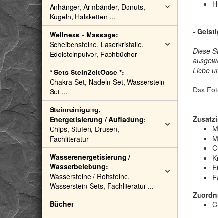
H
Anhänger, Armbänder, Donuts,
Kugeln, Halsketten ...
- Geist
Wellness - Massage:
Scheibensteine, Laserkristalle,
Diese S
Edelsteinpulver, Fachbücher
ausgewäh
Liebe un
* Sets SteinZeitOase *:
Chakra-Set, Nadeln-Set, Wasserstein-
Das Fot
Set ...
Steinreinigung,
Zusatzi
Energetisierung / Aufladung:
M
Chips, Stufen, Drusen,
M
Fachliteratur
C
Wasserenergetisierung /
Kr
Wasserbelebung:
E
Wassersteine / Rohsteine,
F
Wasserstein-Sets, Fachliteratur ...
Zuordn
Bücher
C