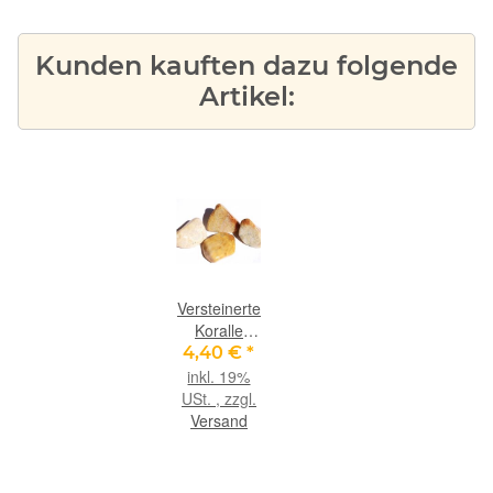
Kunden kauften dazu folgende
Artikel:
Versteinerte
Koralle
Trommelsteine
4,40 €
*
-
inkl. 19%
Sonderqualität
USt. , zzgl.
- ca. 2,8 cm
Versand
/ ca. 9-12
g/St (GKS)