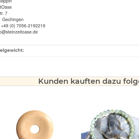
ilippin
itOase
r. 7
1 Gechingen
: +49 (0) 7056-2192219
fo@steinzeitoase.de
ukteigenschaft
kelgewicht:
Kunden kauften dazu folge