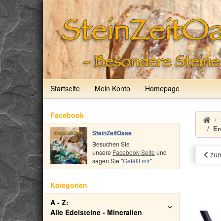
Startseite
Mein Konto
Homepage
Facebook
Er
SteinZeitOase
Besuchen Sie
unsere
Facebook-Seite
und
zum
sagen Sie "
Gefällt mir
"
Kategorien
A - Z:
Alle Edelsteine - Mineralien