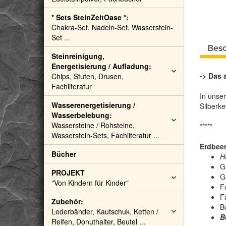
* Sets SteinZeitOase *:
Chakra-Set, Nadeln-Set, Wasserstein-
Set ...
Bes
Steinreinigung,
Energetisierung / Aufladung:
-> Das 
Chips, Stufen, Drusen,
Fachliteratur
In unse
Wasserenergetisierung /
Silberke
Wasserbelebung:
Wassersteine / Rohsteine,
*****
Wasserstein-Sets, Fachliteratur ...
Erdbeer
Bücher
H
G
PROJEKT
G
"Von Kindern für Kinder"
F
F
Zubehör:
B
Lederbänder, Kautschuk, Ketten /
B
Reifen, Donuthalter, Beutel ...