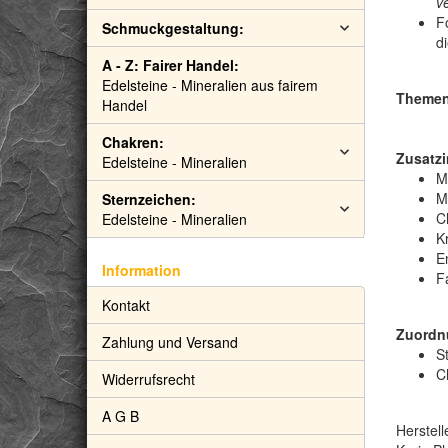
v
F
Schmuckgestaltung:
d
A - Z: Fairer Handel:
Edelsteine - Mineralien aus fairem
Themen:
Handel
Chakren:
Zusatzi
Edelsteine - Mineralien
M
M
Sternzeichen:
C
Edelsteine - Mineralien
Kr
E
Information
F
Kontakt
Zuordn
Zahlung und Versand
S
C
Widerrufsrecht
A G B
Herstell