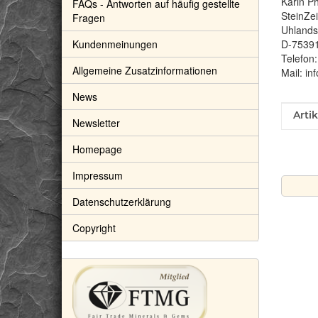
Karin Ph
FAQs - Antworten auf häufig gestellte
SteinZe
Fragen
Uhlandst
Kundenmeinungen
D-7539
Telefon
Allgemeine Zusatzinformationen
Mail: in
News
Prod
Wert
Arti
Newsletter
Homepage
Impressum
Datenschutzerklärung
Copyright