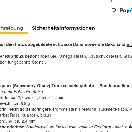
Loading...
chreibung
Sicherheitsinformationen
auf den Fotos abgebildete schwarze Band sowie die Deko sind
ni
rer
Rubrik Zubehör
finden Sie: Omega-Reifen, Kautschuk-Reifen, Stah
tten für gebohrte Steine ...
quarz (Strawberry-Quarz) Trommelstein gebohrt - Sonderqualität -
erkunft Rohstein: Afrika
röße: ca. 2,7 cm x 1,9 cm x 1,2 cm
ewicht: ca. 8,9 g
orm: leicht tropfenförmigere Trommelstein-Freeform, Rückseite flach, V
arbe: Rosa-Nuancen, braun
ohrung: ca. 2,4 mm
esonderheit:
Sonderqualität! Individuelle, zeitlose Freeform - flach 