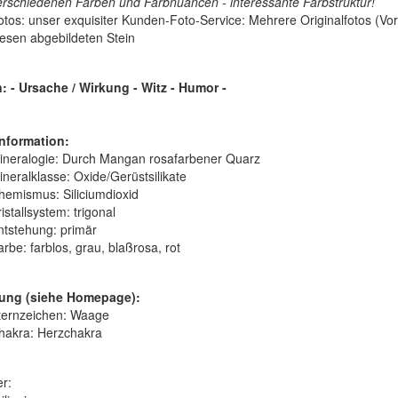
erschiedenen Farben und Farbnuancen - interessante Farbstruktur!
otos:
unser exquisiter Kunden-Foto-Service: Mehrere Originalfotos (Vor
iesen abgebildeten Stein
 - Ursache / Wirkung - Witz - Humor -
nformation:
ineralogie:
Durch Mangan rosafarbener Quarz
ineralklasse:
Oxide/Gerüstsilikate
hemismus:
Siliciumdioxid
istallsystem:
trigonal
ntstehung:
primär
arbe:
farblos, grau, blaßrosa, rot
ung (siehe Homepage):
ternzeichen: Waage
hakra: Herzchakra
er: