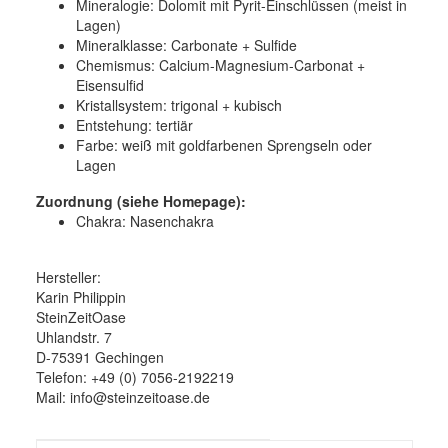
Mineralogie:
Dolomit mit Pyrit-Einschlüssen (meist in
Lagen)
Mineralklasse:
Carbonate + Sulfide
Chemismus:
Calcium-Magnesium-Carbonat +
Eisensulfid
Kristallsystem:
trigonal + kubisch
Entstehung:
tertiär
Farbe:
weiß mit goldfarbenen Sprengseln oder
Lagen
Zuordnung (siehe Homepage):
Chakra: Nasenchakra
Hersteller:
Karin Philippin
SteinZeitOase
Uhlandstr. 7
D-75391 Gechingen
Telefon: +49 (0) 7056-2192219
Mail: info@steinzeitoase.de