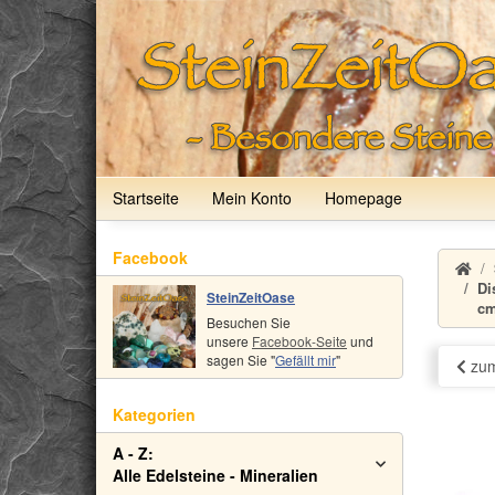
Startseite
Mein Konto
Homepage
Facebook
Di
SteinZeitOase
cm
Besuchen Sie
unsere
Facebook-Seite
und
sagen Sie "
Gefällt mir
"
zum
Kategorien
A - Z:
Alle Edelsteine - Mineralien