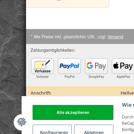
* Alle Preise inkl. gesetzlicher USt., zzgl.
Versand
Zahlungsmöglichkeiten:
Vorkasse
PayPal
GooglePay
ApplePay
Anschrift:
Heilv
Wie 
SteinZeitOase
Edelste
Frau Karin Philippin
darauf 
Alle akzeptieren
Uhlandstr. 7
Prospek
Durch 
D-75391 Gechingen
sind. D
ReCapt
Besuch 
Konfig
Diagnos
Konfigurieren
Ablehnen