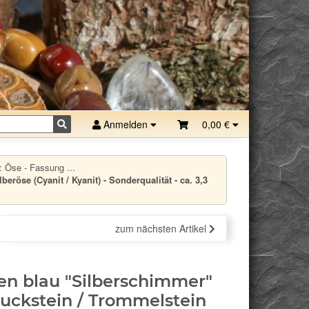
Anmelden
0,00 €
 Öse - Fassung ...
öse (Cyanit / Kyanit) - Sonderqualität - ca. 3,3
zum nächsten Artikel
en blau "Silberschimmer"
ckstein / Trommelstein