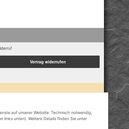
iderruf
Vertrag widerrufen
 Eigenschaften zugeordnet. Wir weisen ausdrücklich
lisch-mental-geistig) einzelner Produkte im Internet,
inisch anerkannt oder wissenschaftlich nachweisbar
Dienste auf unserer Website: Technisch notwendig,
ähriger Erfahrung. Unsere Produkte ersetzen nie den
 links unten). Weitere Details finden Sie unter
h stellen unsere Angaben im ärztlichen Sinne keine