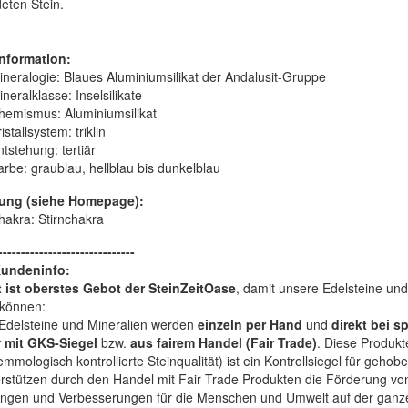
eten Stein.
nformation:
ineralogie:
Blaues Aluminiumsilikat der Andalusit-Gruppe
ineralklasse:
Inselsilikate
hemismus:
Aluminiumsilikat
istallsystem:
triklin
ntstehung:
tertiär
arbe:
graublau, hellblau bis dunkelblau
ung (siehe Homepage):
hakra: Stirnchakra
------------------------------
Kundeninfo:
t ist oberstes Gebot der SteinZeitOase
, damit unsere Edelsteine und
können:
Edelsteine und Mineralien werden
einzeln per Hand
und
direkt bei s
 mit GKS-Siegel
bzw.
aus fairem Handel (Fair Trade)
. Diese Produkt
mologisch kontrollierte Steinqualität) ist ein Kontrollsiegel für geho
rstützen durch den Handel mit Fair Trade Produkten die Förderung von 
ngen und Verbesserungen für die Menschen und Umwelt auf der ganze