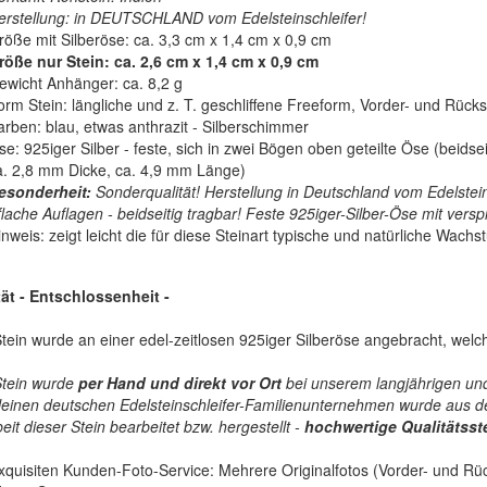
erstellung: in DEUTSCHLAND vom Edelsteinschleifer!
röße mit Silberöse: ca. 3,3 cm x 1,4 cm x 0,9 cm
röße nur Stein: ca. 2,6 cm x 1,4 cm x 0,9 cm
ewicht Anhänger: ca. 8,2 g
orm Stein: längliche und z. T. geschliffene Freeform, Vorder- und Rückse
arben: blau, etwas anthrazit - Silberschimmer
se: 925iger Silber - feste, sich in zwei Bögen oben geteilte Öse (beids
a. 2,8 mm Dicke, ca. 4,9 mm Länge)
esonderheit:
Sonderqualität! Herstellung in Deutschland vom Edelsteins
flache Auflagen - beidseitig tragbar! Feste
925iger-Silber-Öse mit versp
nweis: zeigt leicht die für diese Steinart typische und natürliche Wachs
ität - Entschlossenheit
-
tein wurde an einer edel-zeitlosen 925iger Silberöse angebracht, welche
Stein wurde
per Hand und direkt vor Ort
bei unserem langjährigen und
leinen deutschen Edelsteinschleifer-Familienunternehmen wurde aus de
it dieser Stein bearbeitet bzw. hergestellt -
hochwertige
Qualitätss
quisiten Kunden-Foto-Service: Mehrere Originalfotos (Vorder- und Rück