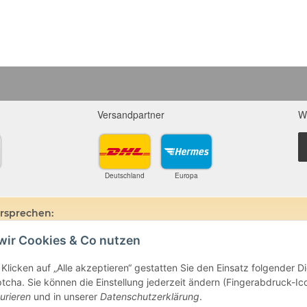
Versandpartner
W
Deutschland
Europa
ersprechen:
wir Cookies & Co nutzen
ine und Mineralien werden im esoterischen Bereich besondere Kräfte und
hin, dass alle gemachten Aussagen bzgl. heilender Wirkungen (körperlich-see
ten oder dem Vertragspartner überlassenen Unterlagen bisher weder mediz
Klicken auf „Alle akzeptieren“ gestatten Sie den Einsatz folgender 
ie gemachten Angaben beruhen ausschließlich auf Überlieferungen und langj
cha. Sie können die Einstellung jederzeit ändern (Fingerabdruck-Icon
beim Arzt oder Heilpraktiker und sind auch kein Medikamentenersatz. Auc
urieren
und in unserer
Datenschutzerklärung
.
e- oder Therapieform dar.