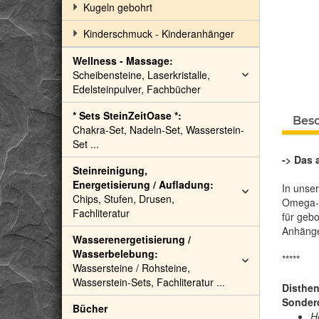
Kugeln gebohrt
Kinderschmuck - Kinderanhänger
Wellness - Massage:
Scheibensteine, Laserkristalle,
Edelsteinpulver, Fachbücher
* Sets SteinZeitOase *:
Bes
Chakra-Set, Nadeln-Set, Wasserstein-
Set ...
-> Das 
Steinreinigung,
Energetisierung / Aufladung:
In unse
Chips, Stufen, Drusen,
Omega-Re
Fachliteratur
für gebo
Anhäng
Wasserenergetisierung /
Wasserbelebung:
*****
Wassersteine / Rohsteine,
Wasserstein-Sets, Fachliteratur ...
Disthen
Sonderq
Bücher
H