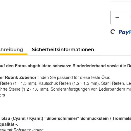
Loading...
chreibung
Sicherheitsinformationen
auf den Fotos abgebildete schwarze Rinderlederband sowie die 
rer
Rubrik Zubehör
finden Sie passend für diese feste Öse:
ifen (1 - 1,5 mm), Kautschuk-Reifen (1,2 - 1,5 mm), Stahl-Reifen, Le
hrte Steine (1,2 - 1,6 mm), Sonderanfertigungen von Lederbändern mit
ers
 blau (Cyanit / Kyanit) "Silberschimmer" Schmuckstein / Trommels
ualität -:
erkunft Rohstein: Indien