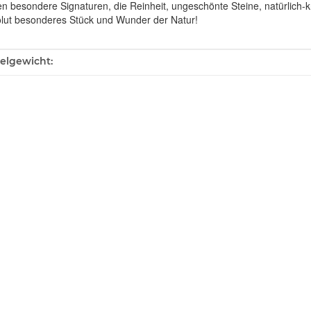
en besondere Signaturen, die Reinheit, ungeschönte Steine, natürlich-
olut besonderes Stück und Wunder der Natur!
ukteigenschaft
kelgewicht: