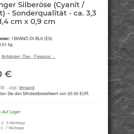
ger Silberöse (Cyanit /
) - Sonderqualität - ca. 3,3
1,4 cm x 0,9 cm
mmer:
1SKANÖ-DI-BL9 (ES)
0,01 kg
:
Anhänger: Öse - Fassung ...
0 €
St. , zzgl.
Versand
hten Sie den Mindestbestellwert von 20.00 EUR.
k Auf Lager
 2 - 5 Werktage
3 - 7 Werktage