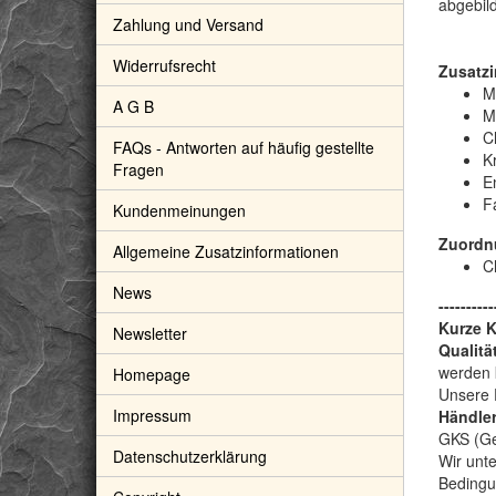
abgebild
Zahlung und Versand
Widerrufsrecht
Zusatzi
M
A G B
M
C
FAQs - Antworten auf häufig gestellte
Kr
Fragen
E
F
Kundenmeinungen
Zuordn
Allgemeine Zusatzinformationen
C
News
----------
Kurze 
Newsletter
Qualitä
werden 
Homepage
Unsere 
Impressum
Händler
GKS (Gem
Datenschutzerklärung
Wir unte
Bedingu