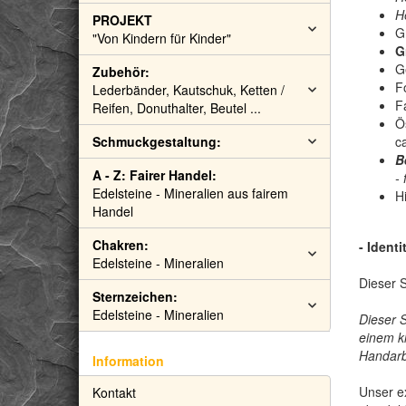
H
PROJEKT
G
"Von Kindern für Kinder"
G
G
Zubehör:
F
Lederbänder, Kautschuk, Ketten /
F
Reifen, Donuthalter, Beutel ...
Ö
Schmuckgestaltung:
c
B
A - Z: Fairer Handel:
- 
Edelsteine - Mineralien aus fairem
Hi
Handel
Chakren:
- Ident
Edelsteine - Mineralien
Dieser S
Sternzeichen:
Edelsteine - Mineralien
Dieser 
einem k
Handarbe
Information
Unser ex
Kontakt