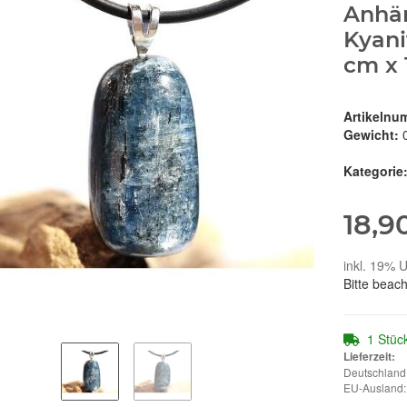
Anhän
Kyanit
cm x 
Artikelnu
Gewicht:
Kategorie
18,9
inkl. 19% U
Bitte beac
1 Stüc
Lieferzeit:
Deutschland:
EU-Ausland: 