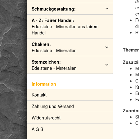
du
u
Schmuckgestaltung:
e
F
A - Z: Fairer Handel:
d
Edelsteine - Mineralien aus fairem
H
Handel
Chakren:
Themen:
Edelsteine - Mineralien
Sternzeichen:
Zusatzi
Edelsteine - Mineralien
M
M
C
Information
Kr
E
Kontakt
F
Zahlung und Versand
Zuordn
S
Widerrufsrecht
C
A G B