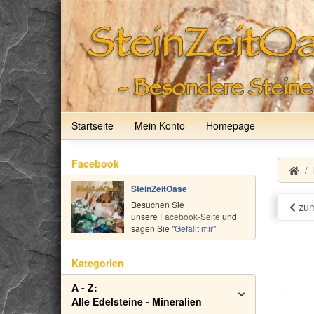
Startseite
Mein Konto
Homepage
Facebook
SteinZeitOase
Besuchen Sie
zum
unsere
Facebook-Seite
und
sagen Sie "
Gefällt mir
"
Kategorien
A - Z:
Alle Edelsteine - Mineralien