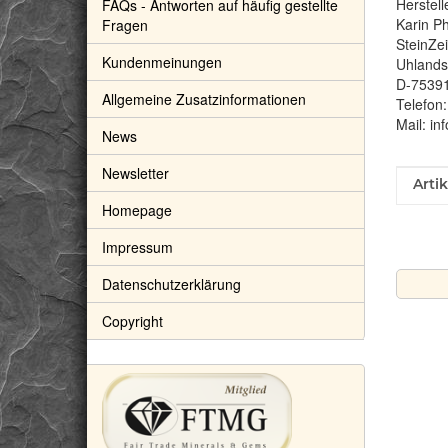
Herstell
FAQs - Antworten auf häufig gestellte
Karin Ph
Fragen
SteinZe
Kundenmeinungen
Uhlandst
D-7539
Allgemeine Zusatzinformationen
Telefon
Mail: in
News
Newsletter
Prod
Wert
Arti
Homepage
Impressum
Datenschutzerklärung
Copyright