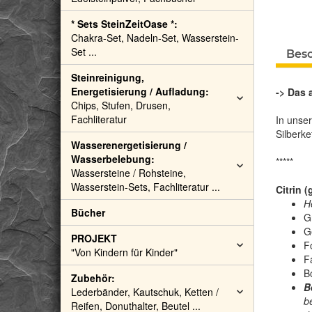
* Sets SteinZeitOase *:
Chakra-Set, Nadeln-Set, Wasserstein-
Set ...
Bes
Steinreinigung,
Energetisierung / Aufladung:
-> Das 
Chips, Stufen, Drusen,
Fachliteratur
In unse
Silberke
Wasserenergetisierung /
Wasserbelebung:
*****
Wassersteine / Rohsteine,
Wasserstein-Sets, Fachliteratur ...
Citrin 
H
Bücher
G
G
PROJEKT
F
"Von Kindern für Kinder"
F
B
Zubehör:
B
Lederbänder, Kautschuk, Ketten /
be
Reifen, Donuthalter, Beutel ...