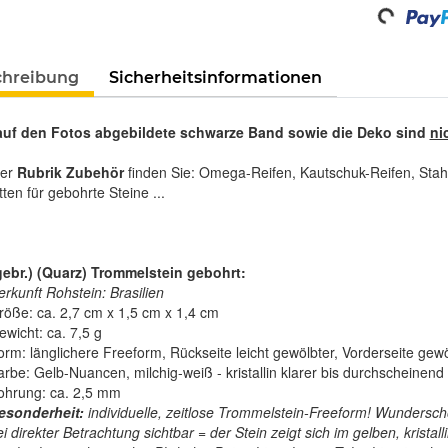
Loading...
chreibung
Sicherheitsinformationen
auf den Fotos abgebildete schwarze Band sowie die Deko sind
ni
rer
Rubrik Zubehör
finden Sie: Omega-Reifen, Kautschuk-Reifen, Stah
tten für gebohrte Steine ...
(gebr.) (Quarz) Trommelstein gebohrt:
erkunft Rohstein: Brasilien
röße: ca. 2,7 cm x 1,5 cm x 1,4 cm
ewicht: ca. 7,5 g
orm: länglichere Freeform, Rückseite leicht gewölbter, Vorderseite gewö
arbe: Gelb-Nuancen, milchig-weiß - kristallin klarer bis durchscheinend
ohrung: ca. 2,5 mm
esonderheit:
individuelle, zeitlose Trommelstein-Freeform!
Wunderschön
i direkter Betrachtung sichtbar = der Stein zeigt sich im gelben, kristal