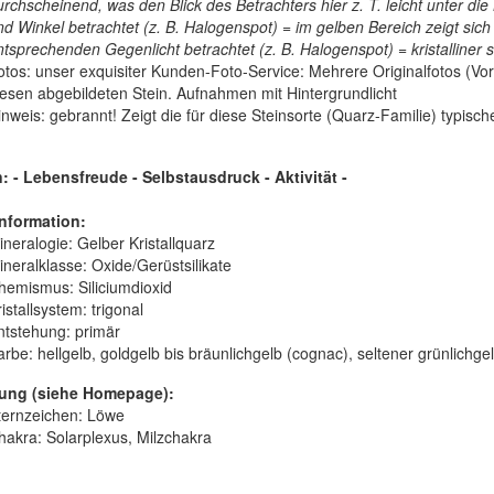
rchscheinend, was den Blick des Betrachters hier z. T. leicht unter die 
nd Winkel betrachtet (z. B. Halogenspot) = im gelben Bereich zeigt sich 
ntsprechenden Gegenlicht betrachtet (z. B. Halogenspot) = kristalliner
otos:
unser exquisiter Kunden-Foto-Service: Mehrere Originalfotos (Vor
iesen abgebildeten Stein. Aufnahmen mit Hintergrundlicht
inweis: gebrannt! Zeigt die für diese Steinsorte (Quarz-Familie) typis
 - Lebensfreude - Selbstausdruck - Aktivität
-
nformation:
ineralogie:
Gelber Kristallquarz
ineralklasse:
Oxide/Gerüstsilikate
hemismus:
Siliciumdioxid
istallsystem:
trigonal
ntstehung:
primär
arbe:
hellgelb, goldgelb bis bräunlichgelb (cognac), seltener grünlichge
ung (siehe Homepage):
ternzeichen: Löwe
hakra: Solarplexus, Milzchakra