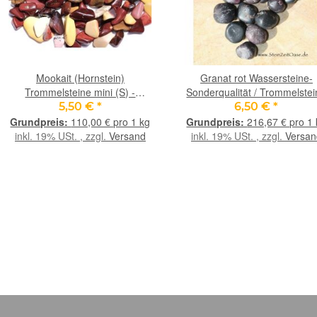
Mookait (Hornstein)
Granat rot Wassersteine-
Trommelsteine mini (S) -
Sonderqualität / Trommelste
Sonderqualität - ca. 1 - 2,5 cm /
roh - Rarität - ca. 30 g (GKS)
5,50 €
*
6,50 €
*
ca. 50 g
Restbestand -
110,00 € pro 1 kg
216,67 € pro 1
inkl. 19% USt. , zzgl.
Versand
inkl. 19% USt. , zzgl.
Versan