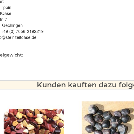
er:
ilippin
itOase
r. 7
1 Gechingen
: +49 (0) 7056-2192219
fo@steinzeitoase.de
ukteigenschaft
kelgewicht:
Kunden kauften dazu folge