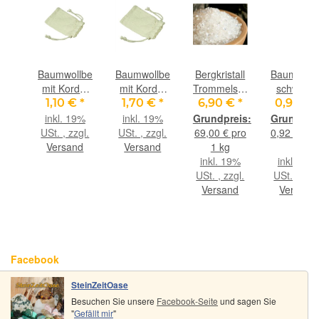
lband
Baumwollbeutel
Baumwollbeutel
Bergkristall
Baumwoll
 -
mit Kordel
mit Kordel
Trommelsteine
schwarz 
 mm
naturfarben
naturfarben
/ Granulat /
ca. 1,6 m
€
*
1,10 €
*
1,70 €
*
6,90 €
*
0,90 €
. x
klein, ca. 6
mittel, ca.
Ladechips /
Durchm. 
inkl. 19%
inkl. 19%
cm
cm x 10 cm
10 cm x
Ladesteine
ca. 98 c
ro 1
USt. , zzgl.
USt. , zzgl.
69,00 € pro
0,92 € pro
13,5 cm
- Gr. XXS -
Versand
Versand
1 kg
m
AA-
9%
inkl. 19%
inkl. 19%
Sonderqualität
gl.
USt. , zzgl.
USt. , zzgl
- ca. 100 g
nd
Versand
Versand
Facebook
SteinZeitOase
Besuchen Sie unsere
Facebook-Seite
und sagen Sie
"
Gefällt mir
"