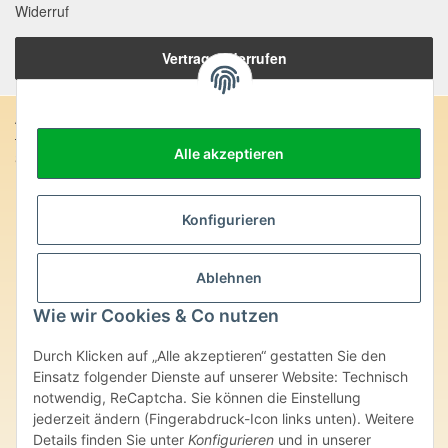
Widerruf
Vertrag widerrufen
Anschrift:
Alle akzeptieren
SteinZeitOase
Frau Karin Philippin
Uhlandstr. 7
D-75391 Gechingen
Konfigurieren
Heilversprechen:
Ablehnen
Edelsteine und Mineralien werden im esoterischen Bereich
besondere Kräfte und Eigenschaften zugeordnet. Wir weisen
Wie wir Cookies & Co nutzen
ausdrücklich darauf hin, dass alle gemachten Aussagen bzgl.
heilender Wirkungen (körperlich-seelisch-mental-geistig) einzelner
Durch Klicken auf „Alle akzeptieren“ gestatten Sie den
Produkte im Internet, Prospekten oder dem Vertragspartner
Einsatz folgender Dienste auf unserer Website: Technisch
überlassenen Unterlagen bisher weder medizinisch anerkannt oder
wissenschaftlich nachweisbar sind. Die gemachten Angaben
notwendig, ReCaptcha. Sie können die Einstellung
beruhen ausschließlich auf Überlieferungen und langjähriger
jederzeit ändern (Fingerabdruck-Icon links unten). Weitere
Erfahrung. Unsere Produkte ersetzen nie den Besuch beim Arzt
Details finden Sie unter
Konfigurieren
und in unserer