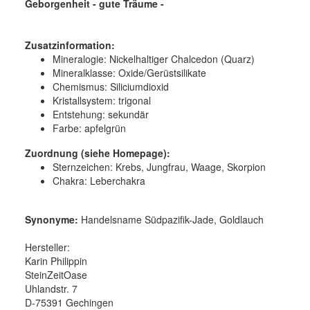
Geborgenheit - gute Träume -
Zusatzinformation:
Mineralogie:
Nickelhaltiger Chalcedon (Quarz)
Mineralklasse:
Oxide/Gerüstsilikate
Chemismus:
Siliciumdioxid
Kristallsystem:
trigonal
Entstehung:
sekundär
Farbe:
apfelgrün
Zuordnung (siehe Homepage):
Sternzeichen: Krebs, Jungfrau, Waage, Skorpion
Chakra: Leberchakra
Synonyme:
Handelsname Südpazifik-Jade, Goldlauch
Hersteller:
Karin Philippin
SteinZeitOase
Uhlandstr. 7
D-75391 Gechingen