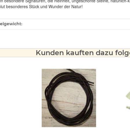
en besondere Signaturen, die Reinheit, ungeschönte Steine, natürlich-
olut besonderes Stück und Wunder der Natur!
ukteigenschaft
kelgewicht:
Kunden kauften dazu folge