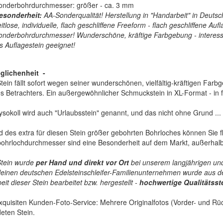
onderbohrdurchmesser: größer - ca. 3 mm
esonderheit:
AA-Sonderqualität! Herstellung in "Handarbeit" in Deutsc
itlose, individuelle, flach geschliffene Freeform - flach geschliffene Aufl
onderbohrdurchmesser! Wunderschöne, kräftige Farbgebung - interessan
ls Auflagestein geeignet!
glichenheit
-
tein fällt sofort wegen seiner wunderschönen, vielfältig-kräftigen Farb
 Betrachters. Ein außergewöhnlicher Schmuckstein in XL-Format - in fe
sokoll wird auch "Urlaubsstein" genannt, und das nicht ohne Grund ...
 des extra für diesen Stein größer gebohrten Bohrloches können Sie fl
ohrlochdurchmesser sind eine Besonderheit auf dem Markt, außerhalb 
Stein wurde
per Hand und direkt vor Ort
bei unserem langjährigen und
leinen deutschen Edelsteinschleifer-Familienunternehmen wurde aus de
it dieser Stein bearbeitet bzw. hergestellt -
hochwertige
Qualitätss
quisiten Kunden-Foto-Service: Mehrere Originalfotos (Vorder- und Rück
eten Stein.