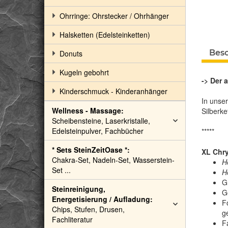
Ohrringe: Ohrstecker / Ohrhänger
Halsketten (Edelsteinketten)
Bes
Donuts
Kugeln gebohrt
-> Der 
Kinderschmuck - Kinderanhänger
In unse
Wellness - Massage:
Silberke
Scheibensteine, Laserkristalle,
Edelsteinpulver, Fachbücher
*****
* Sets SteinZeitOase *:
XL Chry
Chakra-Set, Nadeln-Set, Wasserstein-
H
Set ...
H
G
Steinreinigung,
G
Energetisierung / Aufladung:
F
Chips, Stufen, Drusen,
ge
Fachliteratur
F