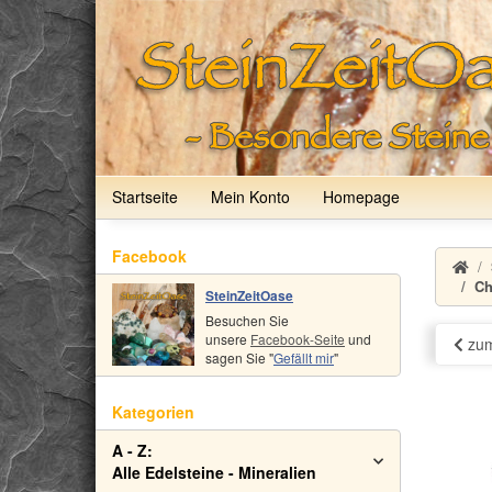
Startseite
Mein Konto
Homepage
Facebook
Ch
SteinZeitOase
Besuchen Sie
unsere
Facebook-Seite
und
zum
sagen Sie "
Gefällt mir
"
Kategorien
A - Z:
Alle Edelsteine - Mineralien