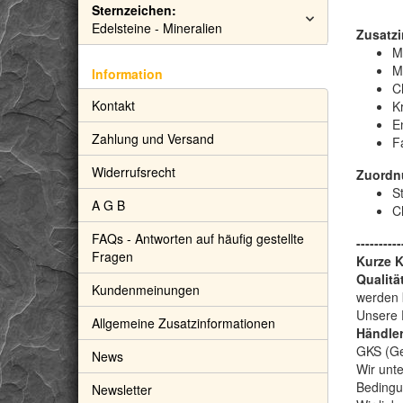
Sternzeichen:
Edelsteine - Mineralien
Zusatzi
M
M
Information
C
Kontakt
Kr
E
Zahlung und Versand
F
Widerrufsrecht
Zuordn
S
A G B
C
FAQs - Antworten auf häufig gestellte
----------
Fragen
Kurze 
Qualitä
Kundenmeinungen
werden 
Unsere 
Allgemeine Zusatzinformationen
Händler
GKS (Gem
News
Wir unte
Bedingu
Newsletter