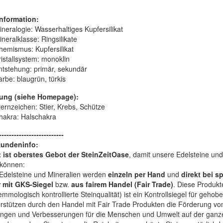
nformation:
ineralogie:
Wasserhaltiges Kupfersilikat
ineralklasse:
Ringsilikate
hemismus:
Kupfersilikat
istallsystem:
monoklin
ntstehung:
primär, sekundär
arbe:
blaugrün, türkis
ung (siehe Homepage):
ternzeichen: Stier, Krebs, Schütze
hakra: Halschakra
--------------------------
Kundeninfo:
t ist oberstes Gebot der SteinZeitOase
, damit unsere Edelsteine und
können:
Edelsteine und Mineralien werden
einzeln per Hand
und
direkt bei s
 mit GKS-Siegel
bzw.
aus fairem Handel (Fair Trade)
. Diese Produkt
mologisch kontrollierte Steinqualität) ist ein Kontrollsiegel für geho
rstützen durch den Handel mit Fair Trade Produkten die Förderung von 
ngen und Verbesserungen für die Menschen und Umwelt auf der ganze