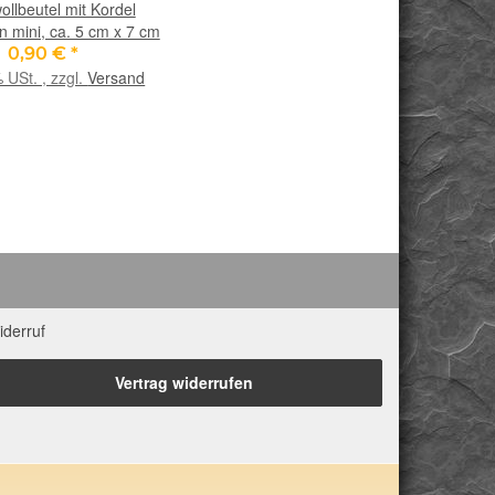
llbeutel mit Kordel
n mini, ca. 5 cm x 7 cm
0,90 €
*
% USt. , zzgl.
Versand
iderruf
Vertrag widerrufen