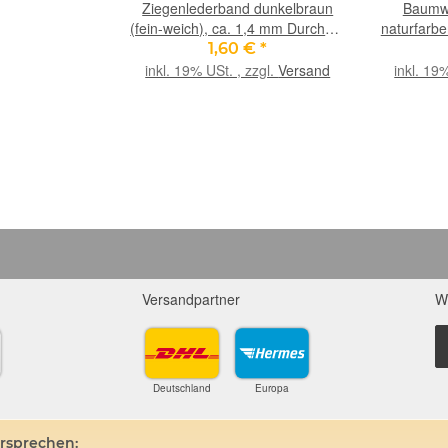
Ziegenlederband dunkelbraun
Baumwo
(fein-weich), ca. 1,4 mm Durchm.,
naturfarbe
ca. 1 m lang
1,60 €
*
inkl. 19% USt. , zzgl.
Versand
inkl. 19
Versandpartner
W
Deutschland
Europa
ersprechen: