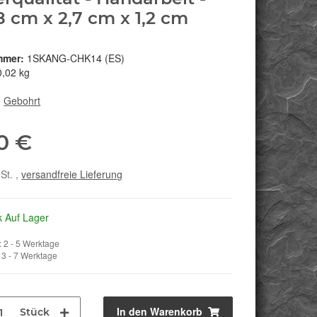
,8 cm x 2,7 cm x 1,2 cm
mmer:
1SKANG-CHK14 (ES)
0,02 kg
:
Gebohrt
0 €
St. ,
versandfreie Lieferung
k Auf Lager
 2 - 5 Werktage
3 - 7 Werktage
In den Warenkorb
Stück