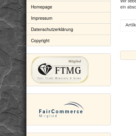
Wir lieb
Homepage
ein abs
Impressum
Prod
Wert
Arti
Datenschutzerklärung
Copyright