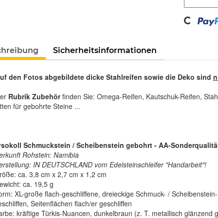
Loading...
chreibung
Sicherheitsinformationen
auf den Fotos abgebildete dicke Stahlreifen sowie die Deko sind
n
rer
Rubrik Zubehör
finden Sie: Omega-Reifen, Kautschuk-Reifen, Stah
tten für gebohrte Steine ...
sokoll Schmuckstein / Scheibenstein gebohrt - AA-Sonderqualität 
erkunft Rohstein: Namibia
erstellung: IN DEUTSCHLAND vom Edelsteinschleifer "Handarbeit"!
röße: ca. 3,8 cm x 2,7 cm x 1,2 cm
ewicht: ca. 19,5 g
orm: XL-große flach-geschliffene, dreieckige Schmuck- / Scheibenstein-
schliffen, Seitenflächen flach/er geschliffen
arbe: kräftige Türkis-Nuancen, dunkelbraun (z. T. metallisch glänzend 