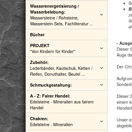
S
Wasserenergetisierung /
B
Wasserbelebung:
ze
Wassersteine / Rohsteine,
S
Wasserstein-Sets, Fachliteratur ...
a
Bücher
- Ausge
PROJEKT
Dieser S
"Von Kindern für Kinder"
Auge des
Zubehör:
Der Chry
Lederbänder, Kautschuk, Ketten /
Reifen, Donuthalter, Beutel ...
Aufgrund
Sonderb
Schmuckgestaltung:
A - Z: Fairer Handel:
Dieser 
Edelsteine - Mineralien aus fairem
einem k
Handel
Handarbe
Chakren:
Unser ex
Edelsteine - Mineralien
abgebild