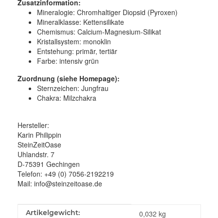
Zusatzinformation:
Mineralogie:
Chromhaltiger Diopsid (Pyroxen)
Mineralklasse:
Kettensilikate
Chemismus:
Calcium-Magnesium-Silikat
Kristallsystem:
monoklin
Entstehung:
primär, tertiär
Farbe:
intensiv grün
Zuordnung (siehe Homepage):
Sternzeichen: Jungfrau
Chakra: Milzchakra
Hersteller:
Karin Philippin
SteinZeitOase
Uhlandstr. 7
D-75391 Gechingen
Telefon: +49 (0) 7056-2192219
Mail: info@steinzeitoase.de
Produkteigenschaft
Wert
Artikelgewicht:
0,032
kg