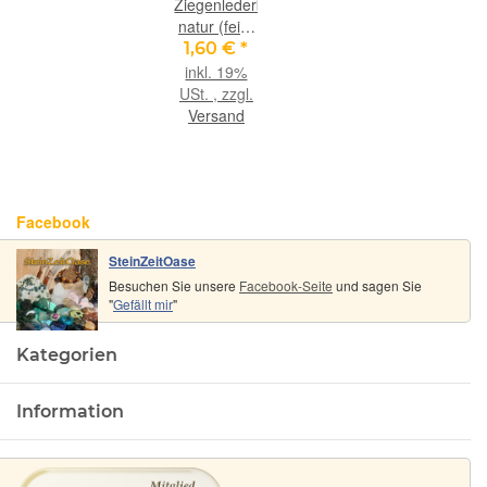
Ziegenlederband
natur (fein-
weich), ca.
1,60 €
*
1,4 mm
inkl. 19%
Durchm.,
USt. , zzgl.
ca. 1 m
Versand
lang
Facebook
SteinZeitOase
Besuchen Sie unsere
Facebook-Seite
und sagen Sie
"
Gefällt mir
"
Kategorien
Information