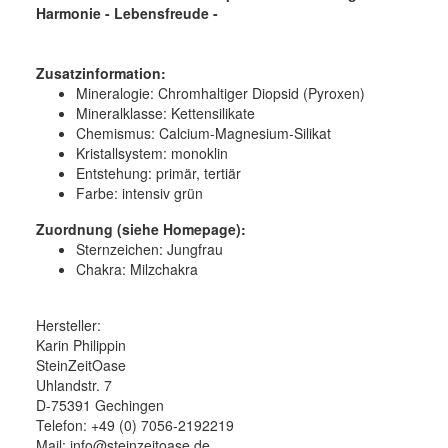
Harmonie - Lebensfreude -
Zusatzinformation:
Mineralogie:
Chromhaltiger Diopsid (Pyroxen)
Mineralklasse:
Kettensilikate
Chemismus:
Calcium-Magnesium-Silikat
Kristallsystem:
monoklin
Entstehung:
primär, tertiär
Farbe:
intensiv grün
Zuordnung (siehe Homepage):
Sternzeichen: Jungfrau
Chakra: Milzchakra
Hersteller:
Karin Philippin
SteinZeitOase
Uhlandstr. 7
D-75391 Gechingen
Telefon: +49 (0) 7056-2192219
Mail: info@steinzeitoase.de