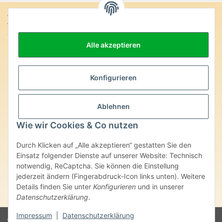
Anschrift:
SteinZeitOase
Frau Karin Philippin
Alle akzeptieren
Uhlandstr. 7
D-75391 Gechingen
Heilversprechen:
Konfigurieren
Edelsteine und Mineralien werden im esoterischen Bereich
besondere Kräfte und Eigenschaften zugeordnet. Wir weisen
Ablehnen
ausdrücklich darauf hin, dass alle gemachten Aussagen bzgl.
heilender Wirkungen (körperlich-seelisch-mental-geistig) einzelner
Wie wir Cookies & Co nutzen
Produkte im Internet, Prospekten oder dem Vertragspartner
überlassenen Unterlagen bisher weder medizinisch anerkannt oder
Durch Klicken auf „Alle akzeptieren“ gestatten Sie den
wissenschaftlich nachweisbar sind. Die gemachten Angaben
Einsatz folgender Dienste auf unserer Website: Technisch
beruhen ausschließlich auf Überlieferungen und langjähriger
notwendig, ReCaptcha. Sie können die Einstellung
Erfahrung. Unsere Produkte ersetzen nie den Besuch beim Arzt
jederzeit ändern (Fingerabdruck-Icon links unten). Weitere
oder Heilpraktiker und sind auch kein Medikamentenersatz. Auch
stellen unsere Angaben im ärztlichen Sinne keine Diagnose- oder
Details finden Sie unter
Konfigurieren
und in unserer
Therapieform dar.
Datenschutzerklärung
.
Impressum
|
Datenschutzerklärung
© Karin Philippin - SteinZeitOase
Powered by
JTL-Shop