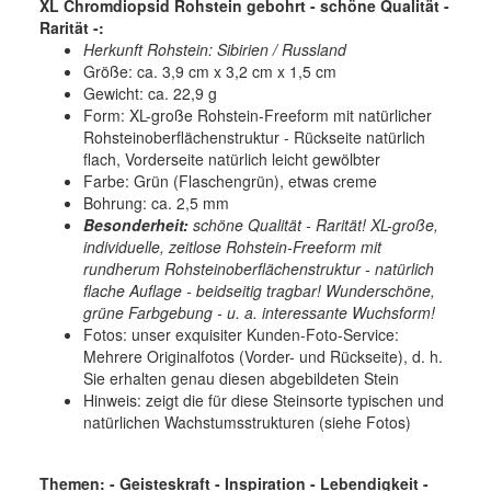
XL Chromdiopsid Rohstein gebohrt - schöne Qualität -
Rarität -:
Herkunft Rohstein: Sibirien / Russland
Größe: ca. 3,9 cm x 3,2 cm x 1,5 cm
Gewicht: ca. 22,9 g
Form: XL-große Rohstein-Freeform mit natürlicher
Rohsteinoberflächenstruktur - Rückseite natürlich
flach, Vorderseite natürlich leicht gewölbter
Farbe: Grün (Flaschengrün), etwas creme
Bohrung: ca. 2,5 mm
Besonderheit:
schöne Qualität - Rarität! XL-große,
individuelle, zeitlose Rohstein-Freeform mit
rundherum Rohsteinoberflächenstruktur - natürlich
flache Auflage - beidseitig tragbar! Wunderschöne,
grüne Farbgebung - u. a. interessante Wuchsform!
Fotos:
unser exquisiter Kunden-Foto-Service:
Mehrere Originalfotos (Vorder- und Rückseite), d. h.
Sie erhalten genau diesen abgebildeten Stein
Hinweis: zeigt die für diese Steinsorte typischen und
natürlichen Wachstumsstrukturen (siehe Fotos)
Themen: - Geisteskraft - Inspiration - Lebendigkeit -