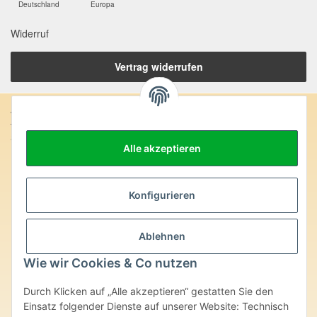
Deutschland
Europa
Widerruf
Vertrag widerrufen
Anschrift:
SteinZeitOase
Alle akzeptieren
Frau Karin Philippin
Uhlandstr. 7
D-75391 Gechingen
Konfigurieren
Heilversprechen:
Edelsteine und Mineralien werden im esoterischen Bereich
Ablehnen
besondere Kräfte und Eigenschaften zugeordnet. Wir weisen
ausdrücklich darauf hin, dass alle gemachten Aussagen bzgl.
Wie wir Cookies & Co nutzen
heilender Wirkungen (körperlich-seelisch-mental-geistig) einzelner
Produkte im Internet, Prospekten oder dem Vertragspartner
Durch Klicken auf „Alle akzeptieren“ gestatten Sie den
überlassenen Unterlagen bisher weder medizinisch anerkannt oder
wissenschaftlich nachweisbar sind. Die gemachten Angaben
Einsatz folgender Dienste auf unserer Website: Technisch