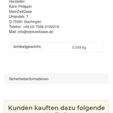
Hersteller:
Karin Philippin
SteinZeitOase
Uhlandstr. 7
D-75391 Gechingen
Telefon: +49 (0) 7056-2192219
Mail: info@steinzeitoase.de
Produkteigenschaft
Wert
Artikelgewicht:
0,009
kg
Sicherheitsinformationen
Kunden kauften dazu folgende