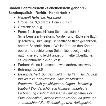
Charoit Schmuckstein / Scheibenstein gebohrt -
Sonderqualität - Rarität - Handarbeit -:
Herkunft Rohstein: Russland
Größe: ca. 3,3 cm x 2,1 cm x 0,7 cm
Gewicht: ca. 9 g
Form: flach-geschliffene Schmuckstein- /
Scheibenstein-Freeform, Vorder- und Rückseite flach
geschliffen, linke lange Seitenfläche flach geschliffen,
andere Seitenflächen in Wellenform an den Kanten,
obere und rechte lange Seitenfläche zeigen eine
natürlichere und leicht angetrommelte Oberfläche,
ca. gleichmäßig dicker Stein
Farben: Violett-Nuancen, etwas anthrazitschwarz
Bohrung: ca. 2,5 mm
Besonderheit:
Sonderqualität - Rarität - Handarbeit!
Individuelle, edel-zeitlose, flach-geschliffene
Freeform - flach geschliffene Auflagen - beidseitig
tragbar! Wunderschöne in Nuancen angelegte
Farbgebung - sehr interessante Farbsignatur! Ein
Stein der einlädt, diesen immer wieder und genauer
zu betrachten! Zur Steinauflage bzw. Auflagestein