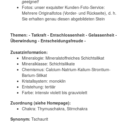
geeignet!
Fotos: unser exquisiter Kunden-Foto-Service:
Mehrere Originalfotos (Vorder- und Rückseite), d. h.
Sie erhalten genau diesen abgebildeten Stein
Themen: - Tatkraft - Entschlossenheit - Gelassenheit -
Überwindung - Entscheidungsfreude -
Zusatzinformation:
Mineralogie:
Mineralstoffreiches Schichtsilikat
Mineralklasse:
Schichtsilikate
Chemismus:
Calcium-Natrium-Kalium-Strontium-
Barium-Silikat
Kristallsystem:
monoklin
Entstehung:
tertiär
Farbe:
intensiv violett bis grauviolett
Zuordnung (siehe Homepage):
Chakra: Thymuschakra, Stirnchakra
Synonym:
Tschaurit