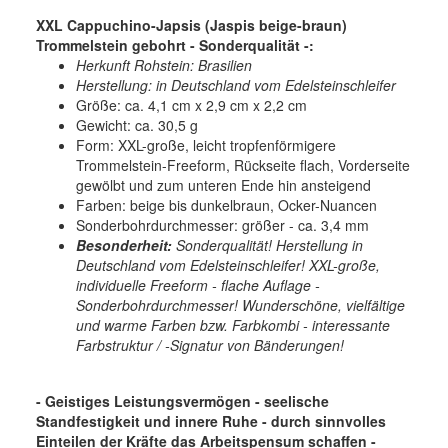
XXL Cappuchino-Japsis (Jaspis beige-braun)
Trommelstein gebohrt - Sonderqualität -:
Herkunft Rohstein: Brasilien
Herstellung: in Deutschland vom Edelsteinschleifer
Größe: ca. 4,1 cm x 2,9 cm x 2,2 cm
Gewicht: ca. 30,5 g
Form: XXL-große, leicht tropfenförmigere
Trommelstein-Freeform, Rückseite flach, Vorderseite
gewölbt und zum unteren Ende hin ansteigend
Farben: beige bis dunkelbraun, Ocker-Nuancen
Sonderbohrdurchmesser: größer - ca. 3,4 mm
Besonderheit:
Sonderqualität! Herstellung in
Deutschland vom Edelsteinschleifer! XXL-große,
individuelle Freeform - flache Auflage -
Sonderbohrdurchmesser! Wunderschöne, vielfältige
und warme Farben bzw. Farbkombi - interessante
Farbstruktur / -Signatur von Bänderungen!
- Geistiges Leistungsvermögen - seelische
Standfestigkeit und innere Ruhe - durch sinnvolles
Einteilen der Kräfte das Arbeitspensum schaffen -