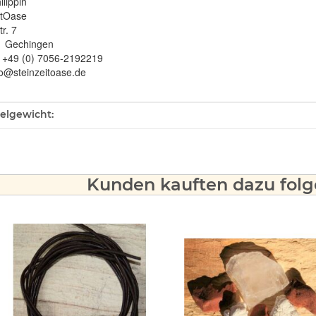
ilippin
itOase
r. 7
1 Gechingen
: +49 (0) 7056-2192219
fo@steinzeitoase.de
ukteigenschaft
kelgewicht:
Kunden kauften dazu folge