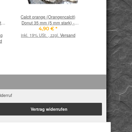
Calcit orange (Orangencalcit)
Kobaltcalcit / Koba
t)
Donut 35 mm (5 mm stark) -
Trommelstein gebohrt 
Bohrung ca. 8 mm
Sonderqualität - ca. 3
4,90 €
*
29,90 €
cm x 1,6 cm (
kg
inkl. 19% USt. , zzgl.
Versand
inkl. 19% USt. , zzgl
d
iderruf
Vertrag widerrufen