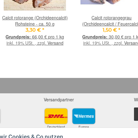
Calcit rotorange (Orchideencalcit)
Calcit rotorangegrau
Rohsteine - ca. 50 g
(Orchideencalcit / Feuercalci
Rohsteine - ca. 50 g -
3,30 €
*
1,50 €
*
Restbestand -
66,00 € pro 1 kg
30,00 € pro 1 
inkl. 19% USt. , zzgl.
Versand
inkl. 19% USt. , zzgl.
Versan
Versandpartner
W
Deutschland
Europa
wir Cookies & Co nutzen