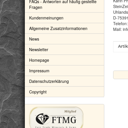
Karin Ph
FAQs - Antworten auf häufig gestellte
SteinZe
Fragen
Uhlandst
Kundenmeinungen
D-7539
Telefon
Allgemeine Zusatzinformationen
Mail: in
News
Prod
Wert
Arti
Newsletter
Homepage
Impressum
Datenschutzerklärung
Copyright