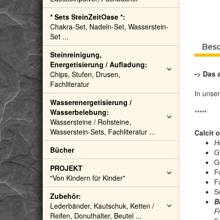
* Sets SteinZeitOase *:
Chakra-Set, Nadeln-Set, Wasserstein-
Set ...
Bes
Steinreinigung,
Energetisierung / Aufladung:
-> Das 
Chips, Stufen, Drusen,
Fachliteratur
In unse
Wasserenergetisierung /
Wasserbelebung:
*****
Wassersteine / Rohsteine,
Wasserstein-Sets, Fachliteratur ...
Calcit 
H
Bücher
G
G
PROJEKT
F
"Von Kindern für Kinder"
F
S
Zubehör:
B
Lederbänder, Kautschuk, Ketten /
F
Reifen, Donuthalter, Beutel ...