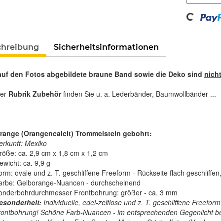
Loading...
chreibung
Sicherheitsinformationen
auf den Fotos abgebildete braune Band sowie die Deko sind
nich
rer
Rubrik Zubehör
finden Sie u. a. Lederbänder, Baumwollbänder ...
orange (Orangencalcit) Trommelstein gebohrt:
erkunft: Mexiko
röße: ca. 2,9 cm x 1,8 cm x 1,2 cm
ewicht: ca. 9,9 g
orm: ovale und z. T. geschliffene Freeform - Rückseite flach geschliffe
arbe: Gelborange-Nuancen - durchscheinend
onderbohrdurchmesser Frontbohrung: größer - ca. 3 mm
esonderheit:
Individuelle, edel-zeitlose und z. T. geschliffene Freeform
rontbohrung! Schöne Farb-Nuancen - im entsprechenden Gegenlicht bet