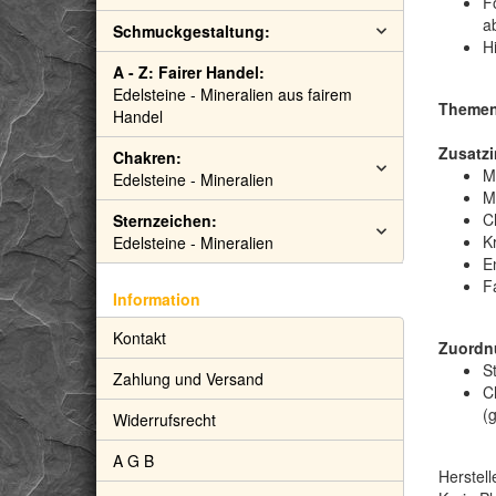
F
a
Schmuckgestaltung:
H
A - Z: Fairer Handel:
Edelsteine - Mineralien aus fairem
Themen:
Handel
Zusatzi
Chakren:
M
Edelsteine - Mineralien
M
C
Sternzeichen:
Kr
Edelsteine - Mineralien
E
F
Information
Kontakt
Zuordn
S
Zahlung und Versand
C
(
Widerrufsrecht
A G B
Herstell