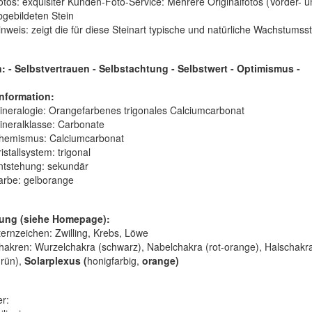
otos: exquisiter Kunden-Foto-Service: Mehrere Originalfotos (Vorder- u
bgebildeten Stein
inweis: zeigt die für diese Steinart typische und natürliche Wachstumsst
 - Selbstvertrauen - Selbstachtung - Selbstwert - Optimismus -
nformation:
ineralogie:
Orangefarbenes trigonales Calciumcarbonat
ineralklasse:
Carbonate
hemismus:
Calciumcarbonat
istallsystem:
trigonal
ntstehung:
sekundär
arbe:
gelborange
ung (siehe Homepage):
ternzeichen: Zwilling, Krebs, Löwe
hakren: Wurzelchakra (schwarz), Nabelchakra (rot-orange), Halschakra
grün),
Solarplexus (
honigfarbig,
orange)
er: