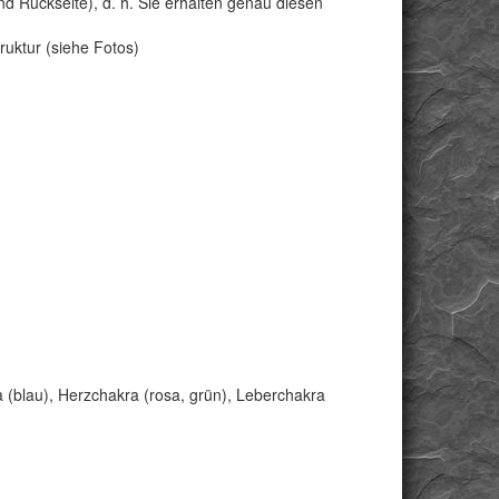
nd Rückseite), d. h. Sie erhalten genau diesen
ruktur (siehe Fotos)
 (blau), Herzchakra (rosa, grün), Leberchakra