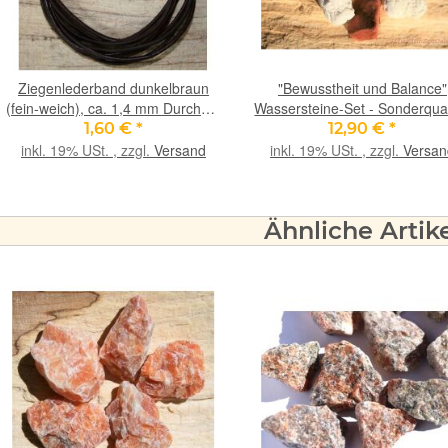
Ziegenlederband dunkelbraun
"Bewusstheit und Balance"
(fein-weich), ca. 1,4 mm Durchm.,
Wassersteine-Set - Sonderqual
ca. 1 m lang
- ca. 100 g im Natur-
1,60 €
*
12,90 €
*
Baumwollbeutel
inkl. 19% USt. , zzgl.
Versand
inkl. 19% USt. , zzgl.
Versan
Ähnliche Artik