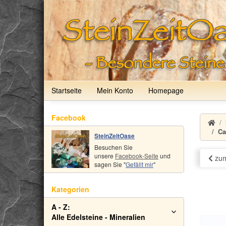
Startseite
Mein Konto
Homepage
Facebook
Ca
SteinZeitOase
Besuchen Sie
unsere
Facebook-Seite
und
zum
sagen Sie "
Gefällt mir
"
Kategorien
A - Z:
Alle Edelsteine - Mineralien