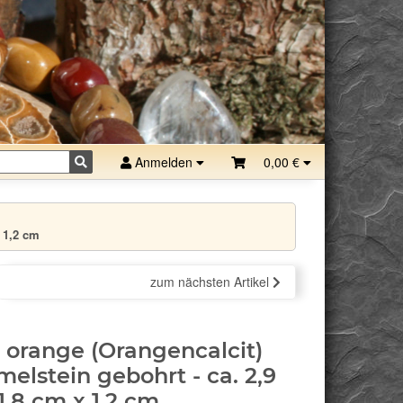
Anmelden
0,00 €
 1,2 cm
zum nächsten Artikel
t orange (Orangencalcit)
elstein gebohrt - ca. 2,9
1,8 cm x 1,2 cm