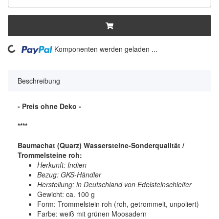
ing...
Komponenten werden geladen ...
Beschreibung
- Preis ohne Deko -
****
Baumachat (Quarz) Wassersteine-Sonderqualität /
Trommelsteine roh:
Herkunft: Indien
Bezug: GKS-Händler
Herstellung: in Deutschland von Edelsteinschleifer
Gewicht: ca. 100 g
Form: Trommelstein roh (roh, getrommelt, unpoliert)
Farbe: weiß mit grünen Moosadern