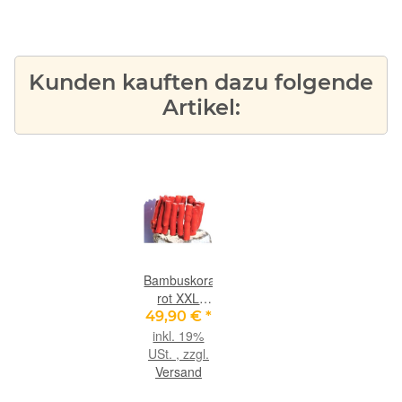
Kunden kauften dazu folgende
Artikel:
Bambuskoralle
rot XXL
Stab-
49,90 €
*
Armband -
inkl. 19%
ca. 19 cm -
USt. , zzgl.
Sonderqualität
Versand
- Rarität -