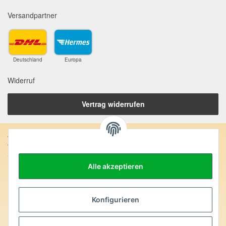
Versandpartner
Deutschland
Europa
Widerruf
Vertrag widerrufen
Anschrift:
SteinZeitOase
Frau Karin Philippin
Alle akzeptieren
Uhlandstr. 7
D-75391 Gechingen
Konfigurieren
Heilversprechen:
Edelsteine und Mineralien werden im esoterischen Bereich