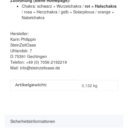
Zuordnung (siehe Homepage):
Chakra: schwarz = Wurzelchakra /
rot = Halschakra
/ rosa = Herzchakra / gelb = Solarplexus / orange =
Nabelchakra
Hersteller:
Karin Philippin
SteinZeitOase
Uhlandstr. 7
D-75391 Gechingen
Telefon: +49 (0) 7056-2192219
Mail: info@steinzeitoase.de
Produkteigenschaft
Wert
Artikelgewicht:
0,132
kg
Sicherheitsinformationen